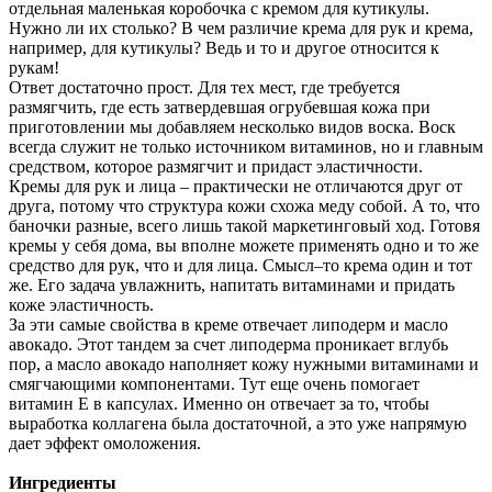
отдельная маленькая коробочка с кремом для кутикулы.
Нужно ли их столько? В чем различие крема для рук и крема,
например, для кутикулы? Ведь и то и другое относится к
рукам!
Ответ достаточно прост. Для тех мест, где требуется
размягчить, где есть затвердевшая огрубевшая кожа при
приготовлении мы добавляем несколько видов воска. Воск
всегда служит не только источником витаминов, но и главным
средством, которое размягчит и придаст эластичности.
Кремы для рук и лица – практически не отличаются друг от
друга, потому что структура кожи схожа меду собой. А то, что
баночки разные, всего лишь такой маркетинговый ход. Готовя
кремы у себя дома, вы вполне можете применять одно и то же
средство для рук, что и для лица. Смысл–то крема один и тот
же. Его задача увлажнить, напитать витаминами и придать
коже эластичность.
За эти самые свойства в креме отвечает липодерм и масло
авокадо. Этот тандем за счет липодерма проникает вглубь
пор, а масло авокадо наполняет кожу нужными витаминами и
смягчающими компонентами. Тут еще очень помогает
витамин Е в капсулах. Именно он отвечает за то, чтобы
выработка коллагена была достаточной, а это уже напрямую
дает эффект омоложения.
Ингредиенты