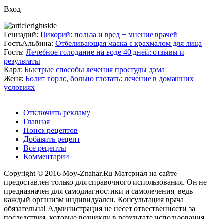
Вход
Геннадий:
Цикорий: польза и вред + мнение врачей
ГостьАльбина:
Отбеливающая маска с крахмалом для лица
Гость:
Лечебное голодание на воде 40 дней: отзывы и
результаты
Карл:
Быстрые способы лечения простуды дома
Женя:
Болит горло, больно глотать: лечение в домашних
условиях
Отключить рекламу
Главная
Поиск рецептов
Добавить рецепт
Все рецепты
Комментарии
Copyright © 2016 Moy-Znahar.Ru Материал на сайте
предоставлен только для справочного использования. Он не
предназначен для самодиагностики и самолечения, ведь
каждый организм индивидуален. Консультация врача
обязательна! Администрация не несет отвественности за
последствия, которые возникли в результате использования