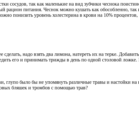
стки сосудов, так как маленькие на вид зубчики чеснока поисти
ый рацион питания. Чеснок можно кушать как обособленно, так 
ожно понизить уровень холестерина в крови на 10% процентов, 
 сделать, надо взять два лимона, натереть их на терке. Добавит
едить его и принимать трижды в день по одной столовой ложке. 
ви, глупо было бы не упомянуть различные травы и настойки на
новых бляшек и тромбов с помощью трав?