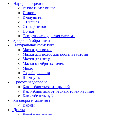
Народные средства
Вызвать месячные
Изжога
Иммунитет
От кашля
От паразитов
Почки
Сердечно-сосудистая система
Здоровый образ жизни
Натуральная косметика
Маски для волос
Маски для волос для роста и густоты
Маски для лица
Маски от чёрных точек
Мыло
Скраб для лица
Шампунь
Красота и здоровье
Как избавиться от прыщей
Как избавиться от чёрных точек на лице
Как отбелить зубы
Заговоры и молитвы
Иконы
Диеты
Лечебные диеты