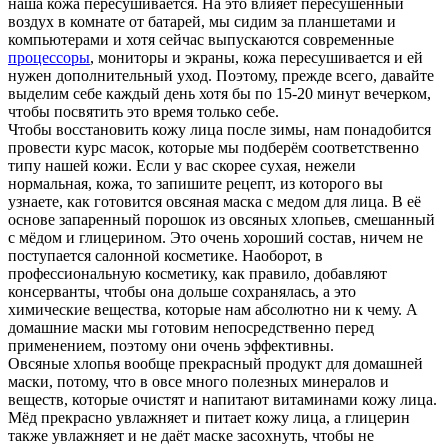
наша кожа пересушивается. На это влияет пересушенный
воздух в комнате от батарей, мы сидим за планшетами и
компьютерами и хотя сейчас выпускаются современные
процессоры
, мониторы и экраны, кожа пересушивается и ей
нужен дополнительный уход. Поэтому, прежде всего, давайте
выделим себе каждый день хотя бы по 15-20 минут вечерком,
чтобы посвятить это время только себе.
Чтобы восстановить кожу лица после зимы, нам понадобится
провести курс масок, которые мы подберём соответственно
типу нашей кожи. Если у вас скорее сухая, нежели
нормальная, кожа, то запишите рецепт, из которого вы
узнаете, как готовится овсяная маска с медом для лица. В её
основе запаренный порошок из овсяных хлопьев, смешанный
с мёдом и глицерином. Это очень хороший состав, ничем не
поступается салонной косметике. Наоборот, в
профессиональную косметику, как правило, добавляют
консерванты, чтобы она дольше сохранялась, а это
химические вещества, которые нам абсолютно ни к чему. А
домашние маски мы готовим непосредственно перед
применением, поэтому они очень эффективны.
Овсяные хлопья вообще прекрасный продукт для домашней
маски, потому, что в овсе много полезных минералов и
веществ, которые очистят и напитают витаминами кожу лица.
Мёд прекрасно увлажняет и питает кожу лица, а глицерин
также увлажняет и не даёт маске засохнуть, чтобы не