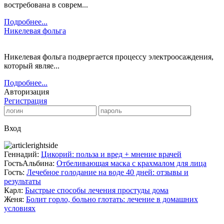
востребована в соврем...
Подробнее...
Никелевая фольга
Никелевая фольга подвергается процессу электроосаждения,
который являе...
Подробнее...
Авторизация
Регистрация
Вход
Геннадий:
Цикорий: польза и вред + мнение врачей
ГостьАльбина:
Отбеливающая маска с крахмалом для лица
Гость:
Лечебное голодание на воде 40 дней: отзывы и
результаты
Карл:
Быстрые способы лечения простуды дома
Женя:
Болит горло, больно глотать: лечение в домашних
условиях