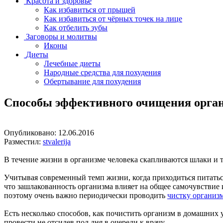
Красота и здоровье
Как избавиться от прыщей
Как избавиться от чёрных точек на лице
Как отбелить зубы
Заговоры и молитвы
Иконы
Диеты
Лечебные диеты
Народные средства для похудения
Обертывание для похудения
Способы эффективного очищения орга
Опубликовано:
12.06.2016
Разместил:
stvalerija
В течение жизни в организме человека скапливаются шлаки и 
Учитывая современный темп жизни, когда приходиться питаться
что зашлакованность организма влияет на общее самочувствие 
поэтому очень важно периодически проводить
чистку организ
Есть несколько способов, как почистить организм в домашних 
провести не отсидев пол дня в очереди к врачу.