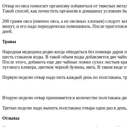
Отвар из овса помогает организму избавиться от тяжелых мет
Такой способ, как почистить организм в домашних условиях бы
200 грамм овса (именно овса, а не овсяных хлопьев) следует за
минут, и его надо периодически помешивать. После приготовлен
дней.
Травы
Народная медицина редко когда обходиться без помощи даров 
шесть стаканов воды. В такой объем воды добавляется две чайн
После этого, добавить еще две чайные ложки сухих листьев кра
лугового клевера, цветков черной бузины, мята. В таком виде 
Первую неделю отвар надо пить каждый день по полстакана, тр
Вторую неделю отвар принимается в количестве полстакана два 
Третью неделю надо выпить полстакана отвара один раз в день, 
Отзывы