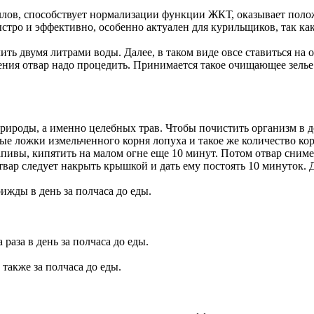
аллов, способствует нормализации функции ЖКТ, оказывает поло
стро и эффективно, особенно актуален для курильщиков, так как
лить двумя литрами воды. Далее, в таком виде овсе ставиться на 
ия отвар надо процедить. Принимается такое очищающее зелье по
природы, а именно целебных трав. Чтобы почистить организм в 
ые ложки измельченного корня лопуха и такое же количество кор
пивы, кипятить на малом огне еще 10 минут. Потом отвар снимет
отвар следует накрыть крышкой и дать ему постоять 10 минуток. 
ижды в день за полчаса до еды.
раза в день за полчаса до еды.
также за полчаса до еды.