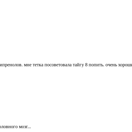
пренолов. мне тетка посоветовала тайгу 8 попить. очень хороши
ловного мозг...