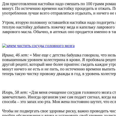
Для приготовления настойки надо смешать по 100 грамм ромашк
минут. По истечению времени настойку процедить и отжать. П
употребления лучше всего отправляться отдыхать, и ничего не 
Утром, вторую половину оставшейся настойки надо подогреть на
теплую настойку добавить ложечку меда и капельку лаврового 
лаврового масла. Обычно, в аптеках оно продается именно в т
Ирина, 46 лет:
« Мне еще с детства бабушка говорила, что нель
повышенным уровнем холестерина в крови. Я пробовала рецепти
другой рецепт, который мне более приятен: съедать каждое ут
минут ничего не есть и не пить, по истечению времени выпить
теперь такую чистку провожу дважды в год, в уровень холесте
Игорь, 58 лет:
«Для меня очищение сосудов головного мозга ст
замечательно. Иногда организм уже сам подает сигнал, когда н
способа – это запах изо рта. Моя жена постоянно шутит, что есл
Чтобы не подвергать свое здоровье риску, важно проводить чи
пройти обследование у врача и установить свой уровень холес