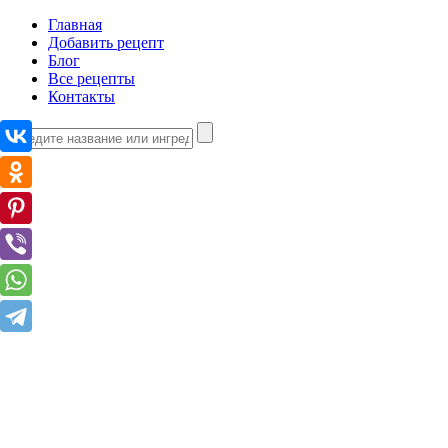
Главная
Добавить рецепт
Блог
Все рецепты
Контакты
Очищение организма
Кишечник
Организм
Печень
Сосуды
Препараты и продукты
Витамины
Льняное масло
Сода пищевая
Чайный гриб
Яблочный уксус
Новости медицины
Вопросы и ответы
Лечение зависимости
Как бросить курить
Как бросить пить