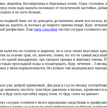
и, зверобоя, бессмертника и березовых почек. Одну столовую ло
еред сном надо выпить половину от полученной настойки, добав
кушать и не пить больше.
 водяной бане, но не доводить до кипения, иначе вся польза, к
масла, выпить за полчаса до первого приема пищи. Курс лечения
акой расфасовке. Еще
пять способов
чистки сосудов головного моз
зя налегать на соленое и жареное, но в силу своих вкусовых прис
к на основе трав, он, конечно, помог, но это не самый вкусный
ро по одной мандаринке, три грецких орешка и жменьку изюма. 
 стакан прохладной воды и позавтракать. Курс лечения – 3 месяц
рина у меня нормализовался, без всяких там медицинских препар
ало уже доброй привычкой. Два раза в год по месяцу употребляю
адо начинать чистить: чувствую давление в висках, проявляется
и я буду пить настойку перед сном, то буду спать на диване»
стку сосудов головного мозга народными средствами в профилак
терина в крови, и исходя их этой информации подбирать наибол