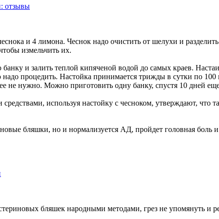
еснока и 4 лимона. Чеснок надо очистить от шелухи и разделить
чтобы измельчить их.
банку и залить теплой кипяченой водой до самых краев. Настаив
го надо процедить. Настойка принимается трижды в сутки по 100
нее не нужно. Можно приготовить одну банку, спустя 10 дней еще
 средствами, используя настойку с чесноком, утверждают, что т
риновые бляшки, но и нормализуется АД, пройдет головная боль 
естериновых бляшек народными методами, грез не упомянуть и ре