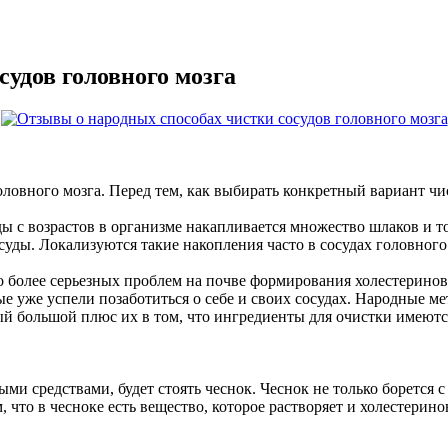
удов головного мозга
ловного мозга. Перед тем, как выбирать конкретный вариант чи
ы с возрастов в организме накапливается множество шлаков и т
суды. Локализуются такие накопления часто в сосудах головного
до более серьезных проблем на почве формирования холестеринов
е уже успели позаботиться о себе и своих сосудах. Народные м
мый большой плюс их в том, что ингредиенты для очистки имеют
ми средствами, будет стоять чеснок. Чеснок не только борется 
, что в чесноке есть вещество, которое растворяет и холестерин