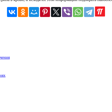
чения
иях