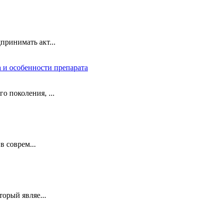
ринимать акт...
 и особенности препарата
 поколения, ...
в соврем...
орый являе...