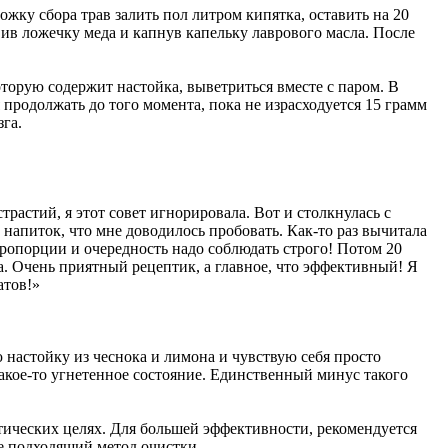
жку сбора трав залить пол литром кипятка, оставить на 20
ив ложечку меда и капнув капельку лаврового масла. После
оторую содержит настойка, выветриться вместе с паром. В
 продолжать до того момента, пока не израсходуется 15 грамм
га.
трастий, я этот совет игнорировала. Вот и столкнулась с
 напиток, что мне доводилось пробовать. Как-то раз вычитала
Пропорции и очередность надо соблюдать строго! Потом 20
а. Очень приятный рецептик, а главное, что эффективный! Я
атов!»
 настойку из чеснока и лимона и чувствую себя просто
 какое-то угнетенное состояние. Единственный минус такого
тических целях. Для большей эффективности, рекомендуется
ее подходящий метод очистки.