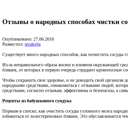
Народные средства для похудения
Обертывание для похудения
Отзывы о народных способах чистки сос
Опубликовано:
27.06.2016
Разместил:
stvalerija
Существует много народных способов, как почистить сосуды го
Из-за неправильного образа жизни и влияния окружающей сред
бляшек, от которых в первую очередь страдают кровеносные со
Чтобы сохранить свое здоровье, и не доводить свой организм 
народными средствами, ознакомиться с отзывами людей, которы
средствами, согласно отзывам, эффективны и безопасны, а са
Рецепты из бабушкиного сундука
Первым в списке, как очистить сосуды головного мозга народны
избавиться от холестериновых бляшек. Это обуславливается тем