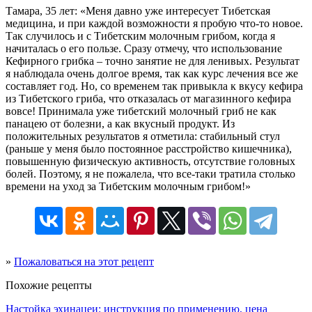
Тамара, 35 лет: «Меня давно уже интересует Тибетская
медицина, и при каждой возможности я пробую что-то новое.
Так случилось и с Тибетским молочным грибом, когда я
начиталась о его пользе. Сразу отмечу, что использование
Кефирного грибка – точно занятие не для ленивых. Результат
я наблюдала очень долгое время, так как курс лечения все же
составляет год. Но, со временем так привыкла к вкусу кефира
из Тибетского гриба, что отказалась от магазинного кефира
вовсе! Принимала уже тибетский молочный гриб не как
панацею от болезни, а как вкусный продукт. Из
положительных результатов я отметила: стабильный стул
(раньше у меня было постоянное расстройство кишечника),
повышенную физическую активность, отсутствие головных
болей. Поэтому, я не пожалела, что все-таки тратила столько
времени на уход за Тибетским молочным грибом!»
»
Пожаловаться на этот рецепт
Похожие рецепты
Настойка эхинацеи: инструкция по применению, цена