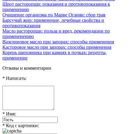
Шрот расторопши: показания и противопоказания к
применению
Очищение организма по Марве Оганян: сбор трав
Барсучий жир: применение, лечебные свойства и
противопоказания
Масло расторопши: польза и вред, рекомендации по
примененению
Вазелиновое масло при запорах: способы применения
Касторовое масло при запорах: способы применения
Корень шиповника при камнях в почках: рецепты,
применение
Отзывы и комментарии
* Написать:
* Имя:
* Код с картинки: