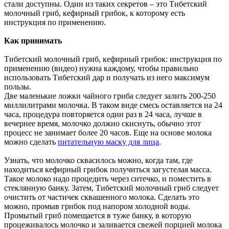
стали доступны. Один из таких секретов – это Тибетский
молочный гриб, кефирный грибок, к которому есть
инструкция по применению.
Как принимать
Тибетский молочный гриб, кефирный грибок: инструкция по
применению (видео) нужна каждому, чтобы правильно
использовать Тибетский дар и получать из него максимум
пользы.
Две маленькие ложки чайного гриба следует залить 200-250
миллилитрами молочка. В таком виде смесь оставляется на 24
часа, процедура повторяется один раз в 24 часа, лучше в
вечернее время, молочко должно скиснуть, обычно этот
процесс не занимает более 20 часов. Еще на основе молока
можно сделать
питательную маску для лица
.
Узнать, что молочко сквасилось можно, когда там, где
находиться кефирный грибок получиться загустелая масса.
Такое молоко надо процедить через ситечко, и поместить в
стеклянную банку. Затем, Тибетский молочный гриб следует
очистить от частичек сквашенного молока. Сделать это
можно, промыв грибок под напором холодной воды.
Промытый гриб помещается в туже банку, в которую
процеживалось молочко и заливается свежей порцией молока