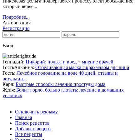
Никелевая фольга подвергается процессу электроосаждения,
который являе...
Подробнее...
Авторизация
Регистрация
Вход
Геннадий:
Цикорий: польза и вред + мнение врачей
ГостьАльбина:
Отбеливающая маска с крахмалом для лица
Гость:
Лечебное голодание на воде 40 дней: отзывы и
результаты
Карл:
Быстрые способы лечения простуды дома
Женя:
Болит горло, больно глотать: лечение в домашних
условиях
Отключить рекламу
Главная
Поиск рецептов
Добавить рецепт
Все рецепты
Комментарии