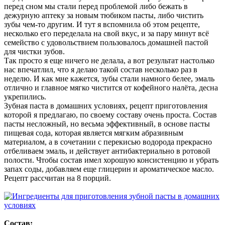
перед сном мы стали перед проблемой либо бежать в
дежурную аптеку за новым тюбиком пасты, либо чистить
зубы чем-то другим. И тут я вспомнила об этом рецепте,
несколько его переделала на свой вкус, и за пару минут всё
семейство с удовольствием пользовалось домашней пастой
для чистки зубов.
Так просто я еще ничего не делала, а вот результат настолько
нас впечатлил, что я делаю такой состав несколько раз в
неделю. И как мне кажется, зубы стали намного белее, эмаль
отлично и главное мягко чистится от кофейного налёта, десна
укрепились.
Зубная паста в домашних условиях, рецепт приготовления
которой я предлагаю, по своему составу очень проста. Состав
пасты несложный, но весьма эффективный, в основе пасты
пищевая сода, которая является мягким абразивным
материалом, а в сочетании с перекисью водорода прекрасно
отбеливаем эмаль, и действует антибактериально в ротовой
полости. Чтобы состав имел хорошую консистенцию и убрать
запах соды, добавляем еще глицерин и ароматическое масло.
Рецепт рассчитан на 8 порций.
Состав: