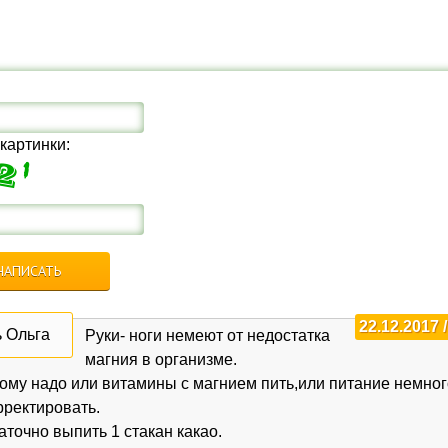
 картинки:
22.12.2017 /
ь Ольга
Руки- ноги немеют от недостатка
магния в организме.
ому надо или витамины с магнием пить,или питание немног
рректировать.
аточно выпить 1 стакан какао.