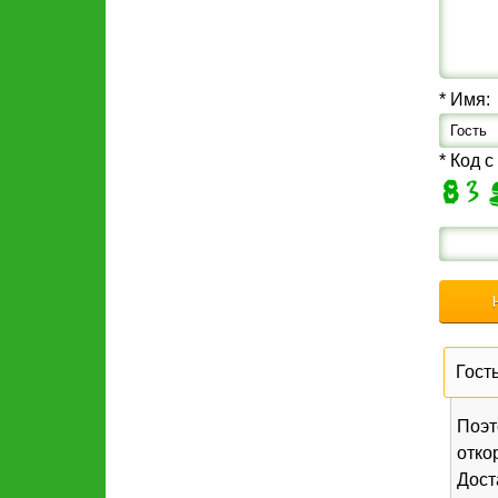
* Имя:
* Код с
Гост
Поэт
отко
Дост