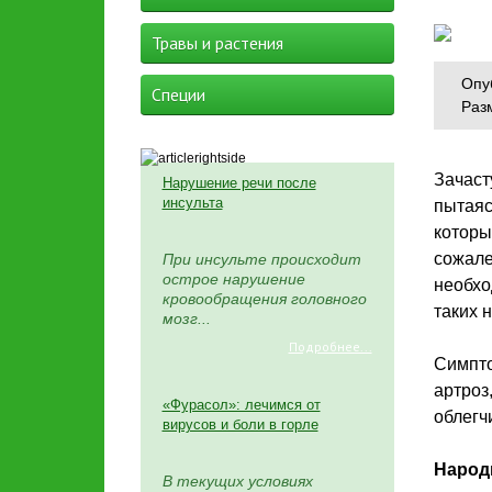
Травы и растения
Опу
Специи
Раз
Зачаст
Нарушение речи после
инсульта
пытаяс
которы
сожале
При инсульте происходит
острое нарушение
необхо
кровообращения головного
таких 
мозг...
Подробнее...
Симпто
артроз
«Фурасол»: лечимся от
облегч
вирусов и боли в горле
Народ
В текущих условиях