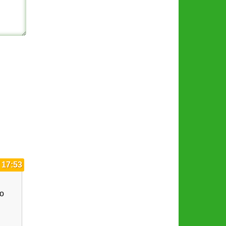
 17:53
о