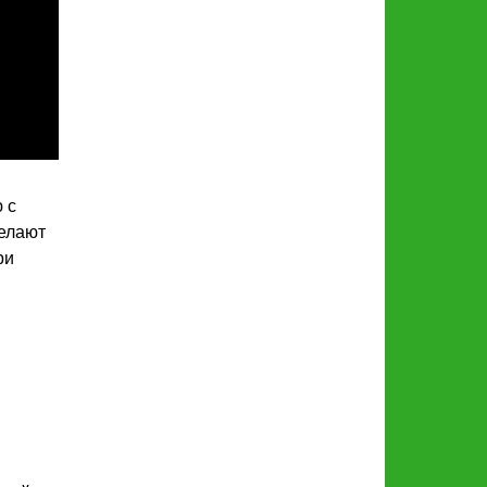
 с
делают
ри