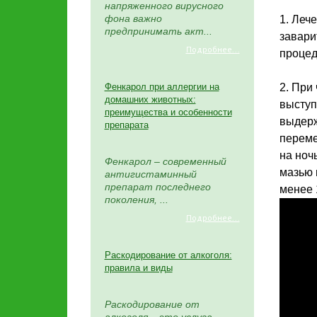
напряженного вирусного
фона важно
1. Леч
предпринимать акт...
завари
Подробнее...
процед
Фенкарол при аллергии на
2. При
домашних животных:
выступ
преимущества и особенности
выдерж
препарата
переме
на ноч
Фенкарол – современный
мазью 
антигистаминный
препарат последнего
менее 
поколения, ...
Подробнее...
Раскодирование от алкоголя:
правила и виды
Раскодирование от