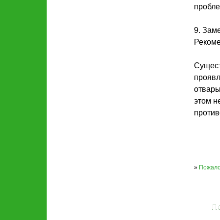
пробле
9. Зам
Рекоме
Сущест
проявл
отвары
этом н
против
»
Пожало
П