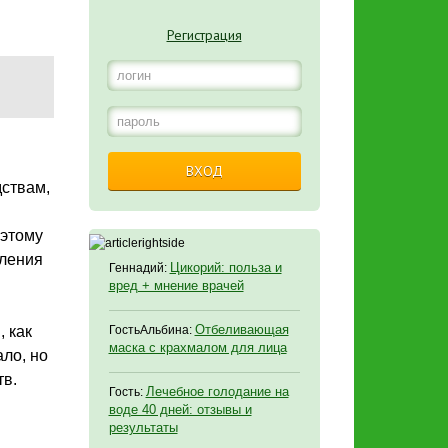
Регистрация
ВХОД
дствам,
оэтому
вления
Цикорий: польза и
Геннадий:
вред + мнение врачей
Отбеливающая
 как
ГостьАльбина:
маска с крахмалом для лица
ло, но
тв.
Лечебное голодание на
Гость:
воде 40 дней: отзывы и
результаты