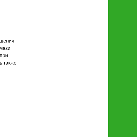
ащения
мази,
 при
ь также