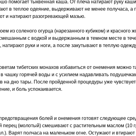
ошо помогает тыквенная каша. От плеча натирают руку каш
ают в теплое одеяние, выдерживают не менее получаса, а 
т и натирают разогревающей мазью.
тоем из соленого огурца (нарезанного кубиком) и красного ж
смешанным с водкой и выдержанным в темном месте в теч
, натирают руки и ноги, а после закутывают в теплую одежду
советам тибетских монахов избавиться от онемения можно та
 в чашку горячей воды и с усилием надавливать подушечка
в на дно тары. После пройденной процедуры уже чувствует
ение, и боль успокаивается.
 предотвращения болей и онемения готовят следующее сре
 перец (молотый) смешивают с растительным маслом (10 
мл.). Варят полчаса на маленьком огне. Остужают и втирают