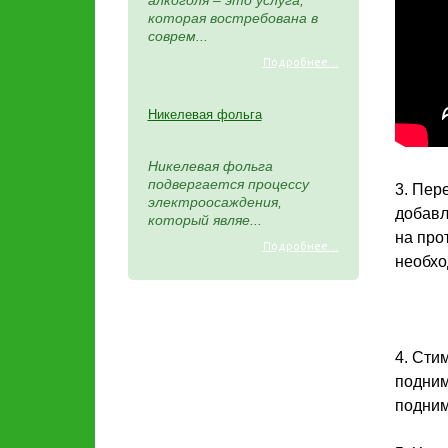
алкоголя – это услуга,
которая востребована в
соврем...
Подробнее...
Никелевая фольга
Никелевая фольга
подвергается процессу
3. Пер
электроосаждения,
добавл
который являе...
на про
Подробнее...
необхо
4. Сти
подним
подним