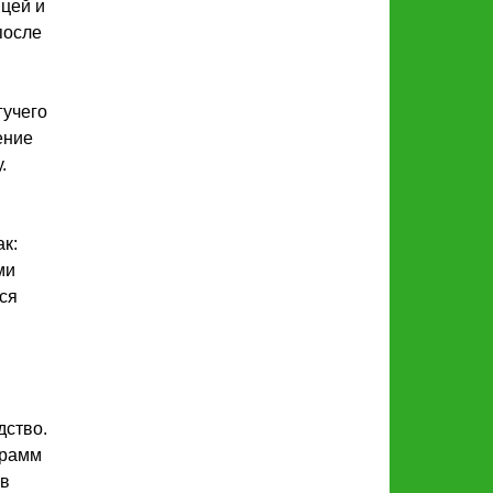
ицей и
после
гучего
ение
.
к:
ми
ся
дство.
грамм
 в