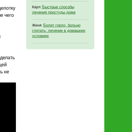
Быстрые способы
Карл:
щепотку
лечения простуды дома
е чего
Болит горло, больно
Женя:
глотать: лечение в домашних
условиях
м
 делать
щей
ь не