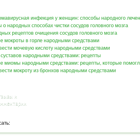
мавирусная инфекция у женщин: способы народного лече
 о народных способах чистки сосудов головного мозга
дных рецептов очищения сосудов головного мозга
е мокроты в горле народными средствами
вести мочевую кислоту народными средствами
 суставов народными средствами: рецепты
е миомы народными средствами: рецепты, которые помогл
вести мокроту из бронхов народными средствами
зывы и
омментарии
сать: