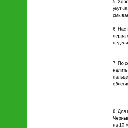
5. Хор
укутыв
смываю
6. Нас
перца 
недели
7. По 
налить
пальце
облегч
8. Для
Черный
на 10 