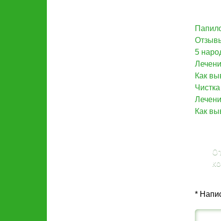
Папило
Отзывы
5 наро
Лечени
Как вы
Чистка
Лечени
Как вы
От
к
* Напи