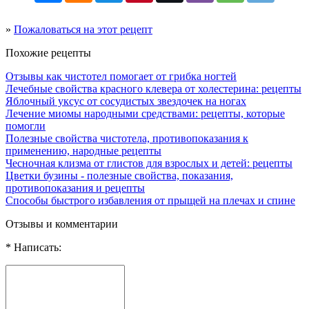
»
Пожаловаться на этот рецепт
Похожие рецепты
Отзывы как чистотел помогает от грибка ногтей
Лечебные свойства красного клевера от холестерина: рецепты
Яблочный уксус от сосудистых звездочек на ногах
Лечение миомы народными средствами: рецепты, которые
помогли
Полезные свойства чистотела, противопоказания к
применению, народные рецепты
Чесночная клизма от глистов для взрослых и детей: рецепты
Цветки бузины - полезные свойства, показания,
противопоказания и рецепты
Способы быстрого избавления от прыщей на плечах и спине
Отзывы и комментарии
* Написать: