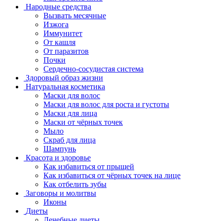
Народные средства
Вызвать месячные
Изжога
Иммунитет
От кашля
От паразитов
Почки
Сердечно-сосудистая система
Здоровый образ жизни
Натуральная косметика
Маски для волос
Маски для волос для роста и густоты
Маски для лица
Маски от чёрных точек
Мыло
Скраб для лица
Шампунь
Красота и здоровье
Как избавиться от прыщей
Как избавиться от чёрных точек на лице
Как отбелить зубы
Заговоры и молитвы
Иконы
Диеты
Лечебные диеты