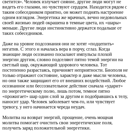
светится». Человек излучает сияние, другие люди могут не
видеть его глазами, но чувствуют сердцем. Находится рядом с
таким собеседником приятно, он может поднять настроение
одним взглядом. Энергетика же мрачных, вечно недовольных
своей жизнью людей окрашена в темные цвета, их «шары»
меньше. Другие люди инстинктивно держатся подальше от
таких собеседников.
Даже на уровне подсознания они не хотят «подцепить»
негатив. С этого и началась вера в порчу, сглаз. Когда
знающие люди осознанно посылают импульсы плохой
энергии другим, словно подселяют пятно темой энергии на
светлый шар, окружающий здорового человека. Тот
постепенно разрастаясь, причиняет неприятности. Биополя не
только отражают состояние, характер и даже мысли человека,
но они также защищают его от внешних воздействий. Любое
осознанное или бессознательное действие сначала «ударит»
по энергетическому полю, лишь потом, темное пятно
«прожигает» шар один слой за другим и подобравшись к телу,
наносит удар. Человек заболевает чем-то, или чувствует
тревогу, у него начинается череда неудач.
Молитва на возврат энергий, прощение, очень мощная
молитва помогает очистить свои энергетические поля,
получить заряд положительной энергетики.