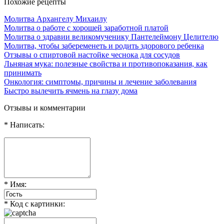
Похожие рецепты
Молитва Архангелу Михаилу
Молитва о работе с хорошей заработной платой
Молитва о здравии великомученику Пантелеймону Целителю
Молитва, чтобы забеременеть и родить здорового ребенка
Отзывы о спиртовой настойке чеснока для сосудов
Льняная мука: полезные свойства и противопоказания, как
принимать
Онкология: симптомы, причины и лечение заболевания
Быстро вылечить ячмень на глазу дома
Отзывы и комментарии
* Написать:
* Имя:
* Код с картинки: