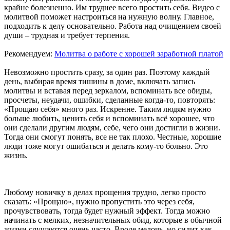
крайне болезненно. Им труднее всего простить себя. Видео с
молитвой поможет настроиться на нужную волну. Главное,
подходить к делу основательно. Работа над очищением своей
души – трудная и требует терпения.
Рекомендуем:
Молитва о работе с хорошей заработной платой
Невозможно простить сразу, за один раз. Поэтому каждый
день, выбирая время тишины в доме, включать запись
молитвы и вставая перед зеркалом, вспоминать все обиды,
просчеты, неудачи, ошибки, сделанные когда-то, повторять:
«Прощаю себя» много раз. Искренне. Таким людям нужно
больше любить, ценить себя и вспоминать всё хорошее, что
они сделали другим людям, себе, чего они достигли в жизни.
Тогда они смогут понять, все не так плохо. Честные, хорошие
люди тоже могут ошибаться и делать кому-то больно. Это
жизнь.
Любому новичку в делах прощения трудно, легко просто
сказать: «Прощаю», нужно пропустить это через себя,
прочувствовать, тогда будет нужный эффект. Тогда можно
начинать с мелких, незначительных обид, которые в обычной
жизни слушаются очень часто. Вроде мелочь, но сидит как