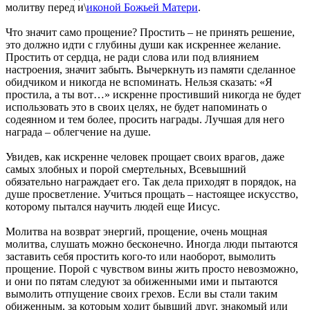
молитву перед и\
иконой Божьей Матери
.
Что значит само прощение? Простить – не принять решение,
это должно идти с глубины души как искреннее желание.
Простить от сердца, не ради слова или под влиянием
настроения, значит забыть. Вычеркнуть из памяти сделанное
обидчиком и никогда не вспоминать. Нельзя сказать: «Я
простила, а ты вот…» искренне простивший никогда не будет
использовать это в своих целях, не будет напоминать о
содеянном и тем более, просить награды. Лучшая для него
награда – облегчение на душе.
Увидев, как искренне человек прощает своих врагов, даже
самых злобных и порой смертельных, Всевышний
обязательно награждает его. Так дела приходят в порядок, на
душе просветление. Учиться прощать – настоящее искусство,
которому пытался научить людей еще Иисус.
Молитва на возврат энергий, прощение, очень мощная
молитва, слушать можно бесконечно. Иногда люди пытаются
заставить себя простить кого-то или наоборот, вымолить
прощение. Порой с чувством вины жить просто невозможно,
и они по пятам следуют за обиженными ими и пытаются
вымолить отпущение своих грехов. Если вы стали таким
обиженным, за которым ходит бывший друг, знакомый или