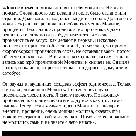
«Долгое время не могла заставить себя молиться. Не знаю
почему. Слова просто застревали в горле, было стыдно или
страшно. Даже когда находилась наедине с собой. До этого не
молилась раньше, решила попробовать именно Молитву
прощения. Текст нашла, прочитала, но про себя. Однако
решила, что силу молитва будет иметь только если
произносить ее вслух, как делают в церкви. Несколько
попыток не принесли облегчения. Я, то молчала, то просто
скороговоркой произносила слова, не останавливаясь, потом
облегченно вздыхала. Внезапно, выход нашелся сам – я нашла
запись как mp3 прочитанной Молитвы и скачала ее. Сначала
голос успокаивал, я просто слушала по дороге к дому или в
автобусе.
Он звучал в наушниках, создавая эффект одиночества. Только
я и голос, читающий Молитву. Постепенно, в душе
поселилась уверенность. Я смогу прочесть. Потихоньку
пробовала повторять следом и в одну ночь как-то… само
вышло. Теперь если кому-то нужна Молитва на возврат
энергий, прощение, очень мощная молитва, скачать mp3
можно со страницы сайта и слушать. Помогает, если раньше
не молились сами и не знаете с чего начать».