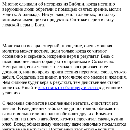
Многие слышали об историях из Библии, когда истинно
верующие люди обретали с помощью святых зрение, могли
ходить. А однажды Иисус накормил голодных, используя
минимум имеющихся продуктов. Он тоже верил в силу
людской веры в Бога.
Молитва на возврат энергий, прощение, очень мощная
молитва может достичь цели только когда ее читают
осознанно и серьезно, искренне веря в результат. Ведь с
помощью нее люди обращаются прямиком к Создателю.
Нестрашно, если человек не может воспроизвести ее
дословно, или во время произнесения перепутал слова, что-то
забыл. Создатель все видит, в том числе его мысли и желания.
Чем сильнее будет вера в результат, тем действеннее станет
молитва. Узнайте
как снять с себя порчу и сглаз
в домашних
условиях.
С человека снимется накопленный негатив, очистятся его
мысли. В ежедневных заботах люди постоянно обижаются
сами и вольно или невольно обижают других. Кому-то
наступят на ногу в автобусе, кто-то недосчитал сдачи, купив
хлеб. Вслед обидевшему человеку даже невольно посылаются
негативные импульсы. Постепенно этот «груз» копится,