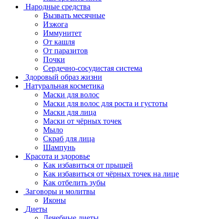
Народные средства
Вызвать месячные
Изжога
Иммунитет
От кашля
От паразитов
Почки
Сердечно-сосудистая система
Здоровый образ жизни
Натуральная косметика
Маски для волос
Маски для волос для роста и густоты
Маски для лица
Маски от чёрных точек
Мыло
Скраб для лица
Шампунь
Красота и здоровье
Как избавиться от прыщей
Как избавиться от чёрных точек на лице
Как отбелить зубы
Заговоры и молитвы
Иконы
Диеты
Лечебные диеты