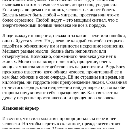
выливаясь потом в темные мысли, депрессию, упадок сил.
Если меры вовремя не принять, человек начинает болеть.
Болезнь может быть любой – мигрень, простуда или что-то
более серьезное. Любой недуг – это мощный сигнал, что с
энергетическими полями человека не все в порядке.
Люди жаждут прощения, неважно за какие грехи или ошибки,
они найдутся у всех. Но далеко не каждый способен открыто
подойти к обиженному им и принести искренние извинения.
Мешают разные мысли, боязнь быть непонятым или
отвергнутым. Возможно, обиженного человека уже нет в
живых. Молитва на возврат энергий, прощение, очень
мощная молитва может действовать на расстоянии. Ведь Богу
прекрасно известно, кого обидел человек, прочитавший ее и
кем был обижен в свою очередь. Ей не страшны ни время, ни
километры, ни гордость или предубеждение людей. Сказанная
от чистого сердца, она непременно найдет адресата, тогда обе
стороны почувствуют себя гораздо лучше. Как светлеет на
душе у искренне простившего или прощенного человека.
Языковой барьер
Известно, что сила молитвы пропорциональна вере в нее
человека. Но чтобы верить в сказанное, прежде всего стоит
понимать значение слов. Можно конечно выучить слова