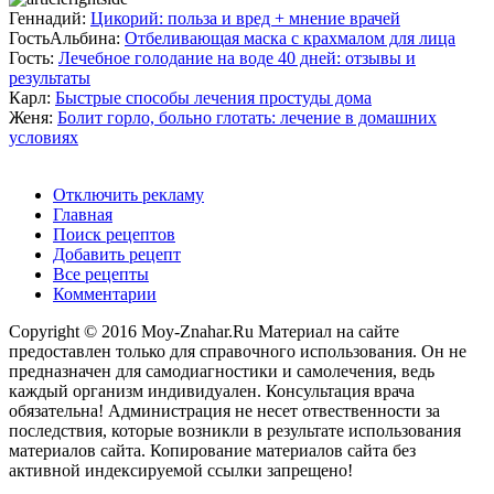
Геннадий:
Цикорий: польза и вред + мнение врачей
ГостьАльбина:
Отбеливающая маска с крахмалом для лица
Гость:
Лечебное голодание на воде 40 дней: отзывы и
результаты
Карл:
Быстрые способы лечения простуды дома
Женя:
Болит горло, больно глотать: лечение в домашних
условиях
Отключить рекламу
Главная
Поиск рецептов
Добавить рецепт
Все рецепты
Комментарии
Copyright © 2016 Moy-Znahar.Ru Материал на сайте
предоставлен только для справочного использования. Он не
предназначен для самодиагностики и самолечения, ведь
каждый организм индивидуален. Консультация врача
обязательна! Администрация не несет отвественности за
последствия, которые возникли в результате использования
материалов сайта. Копирование материалов сайта без
активной индексируемой ссылки запрещено!