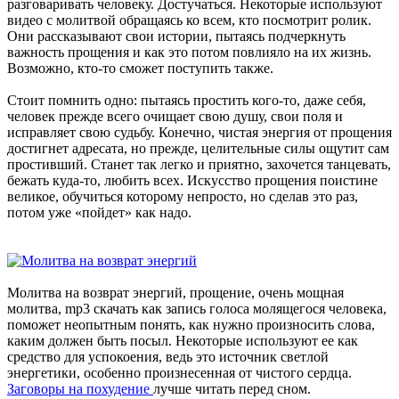
разговаривать человеку. Достучаться. Некоторые используют
видео с молитвой обращаясь ко всем, кто посмотрит ролик.
Они рассказывают свои истории, пытаясь подчеркнуть
важность прощения и как это потом повлияло на их жизнь.
Возможно, кто-то сможет поступить также.
Стоит помнить одно: пытаясь простить кого-то, даже себя,
человек прежде всего очищает свою душу, свои поля и
исправляет свою судьбу. Конечно, чистая энергия от прощения
достигнет адресата, но прежде, целительные силы ощутит сам
простивший. Станет так легко и приятно, захочется танцевать,
бежать куда-то, любить всех. Искусство прощения поистине
великое, обучиться которому непросто, но сделав это раз,
потом уже «пойдет» как надо.
Молитва на возврат энергий, прощение, очень мощная
молитва, mp3 скачать как запись голоса молящегося человека,
поможет неопытным понять, как нужно произносить слова,
каким должен быть посыл. Некоторые используют ее как
средство для успокоения, ведь это источник светлой
энергетики, особенно произнесенная от чистого сердца.
Заговоры на похудение
лучше читать перед сном.