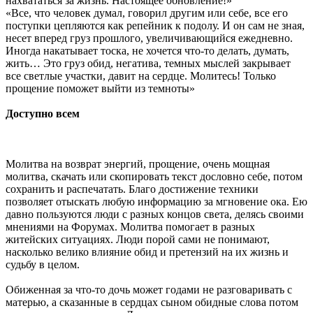
нахвататься за жизнь. Настоящее обновление!»
«Все, что человек думал, говорил другим или себе, все его
поступки цепляются как репейник к подолу. И он сам не зная,
несет вперед груз прошлого, увеличивающийся ежедневно.
Иногда накатывает тоска, не хочется что-то делать, думать,
жить… Это груз обид, негатива, темных мыслей закрывает
все светлые участки, давит на сердце. Молитесь! Только
прощение поможет выйти из темноты»
Доступно всем
Молитва на возврат энергий, прощение, очень мощная
молитва, скачать или скопировать текст дословно себе, потом
сохранить и распечатать. Благо достижение техники
позволяет отыскать любую информацию за мгновение ока. Ею
давно пользуются люди с разных концов света, делясь своими
мнениями на Форумах. Молитва помогает в разных
житейских ситуациях. Люди порой сами не понимают,
насколько велико влияние обид и претензий на их жизнь и
судьбу в целом.
Обиженная за что-то дочь может годами не разговаривать с
матерью, а сказанные в сердцах сыном обидные слова потом