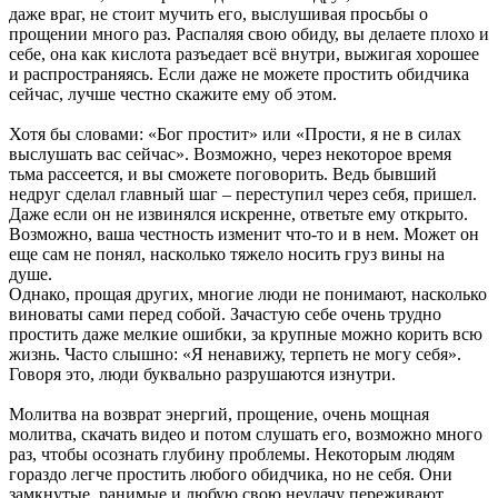
даже враг, не стоит мучить его, выслушивая просьбы о
прощении много раз. Распаляя свою обиду, вы делаете плохо и
себе, она как кислота разъедает всё внутри, выжигая хорошее
и распространяясь. Если даже не можете простить обидчика
сейчас, лучше честно скажите ему об этом.
Хотя бы словами: «Бог простит» или «Прости, я не в силах
выслушать вас сейчас». Возможно, через некоторое время
тьма рассеется, и вы сможете поговорить. Ведь бывший
недруг сделал главный шаг – переступил через себя, пришел.
Даже если он не извинялся искренне, ответьте ему открыто.
Возможно, ваша честность изменит что-то и в нем. Может он
еще сам не понял, насколько тяжело носить груз вины на
душе.
Однако, прощая других, многие люди не понимают, насколько
виноваты сами перед собой. Зачастую себе очень трудно
простить даже мелкие ошибки, за крупные можно корить всю
жизнь. Часто слышно: «Я ненавижу, терпеть не могу себя».
Говоря это, люди буквально разрушаются изнутри.
Молитва на возврат энергий, прощение, очень мощная
молитва, скачать видео и потом слушать его, возможно много
раз, чтобы осознать глубину проблемы. Некоторым людям
гораздо легче простить любого обидчика, но не себя. Они
замкнутые, ранимые и любую свою неудачу переживают