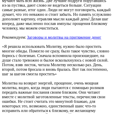
мучают мать всю жизнь. Две лучшие подруги поругавшись
из-за пустяка, дают слово не видеться больше. Ситуации
самые разные, итог один. Люди не могут поговорить, каждый
думает, что это неважно и стоит забыть. Но память услужливо
дополняет картину, отравляя мысли каждый день! Делая шаг
вперед, даже мысленно послав импульс прощения близкому
человеку, мы можем очиститься.
Рекомендуем:
Заговоры и молитвы на притяжение денег
«Я решила использовать Молитву, нужно было простить
многие обиды. Помогло не сразу, было такое чувство, словно
борюсь с болезнью. Сначала вспомнила произошедшее, на
душе стало тревожно и былое всколыхнулось с новой силой.
Потом, взяв листок, читала Молитву несколько раз. День,
второй, потом бросала и вновь бралась. Вот так постепенно,
шаг за шагом смогла простить»
Молитва на возврат энергий, прощение, очень мощная
молитва, видео, когда люди пытаются с помощью роликов
передать важные послания своим близким. Они читают
вместе с молитвой заготовленные тексты, перечисляя свои
ошибки. Не стоит считать это минутной блажью, для
некоторых это, возможно, единственный шанс что-то
исправить или обратиться к близкому, не желающему