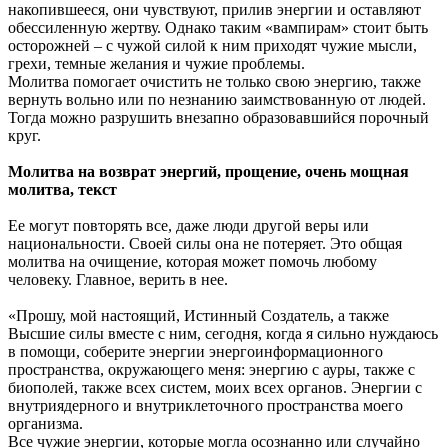
накопившееся, они чувствуют, прилив энергии и оставляют
обессиленную жертву. Однако таким «вампирам» стоит быть
осторожней – с чужой силой к ним приходят чужие мысли,
грехи, темные желания и чужие проблемы.
Молитва помогает очистить не только свою энергию, также
вернуть вольно или по незнанию заимствованную от людей.
Тогда можно разрушить внезапно образовавшийся порочный
круг.
Молитва на возврат энергий, прощение, очень мощная
молитва, текст
Ее могут повторять все, даже люди другой веры или
национальности. Своей силы она не потеряет. Это общая
молитва на очищение, которая может помочь любому
человеку. Главное, верить в нее.
«Прошу, мой настоящий, Истинный Создатель, а также
Высшие силы вместе с ним, сегодня, когда я сильно нуждаюсь
в помощи, соберите энергии энергоинформационного
пространства, окружающего меня: энергию с ауры, также с
биополей, также всех систем, моих всех органов. Энергии с
внутриядерного и внутриклеточного пространства моего
организма.
Все чужие энергии, которые могла осознанно или случайно