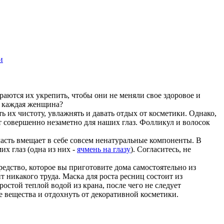
аются их укрепить, чтобы они не меняли свое здоровое и
т каждая женщина?
ть их чистоту, увлажнять и давать отдых от косметики. Однако,
ит совершенно незаметно для наших глаз. Фолликул и волосок
часть вмещает в себе совсем ненатуральные компоненты. В
х глаз (одна из них -
ячмень на глазу
). Согласитесь, не
редство, которое вы приготовите дома самостоятельно из
 никакого труда. Маска для роста ресниц состоит из
остой теплой водой из крана, после чего не следует
 вещества и отдохнуть от декоративной косметики.