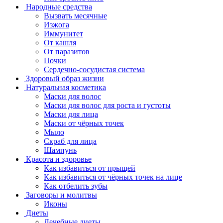
Народные средства
Вызвать месячные
Изжога
Иммунитет
От кашля
От паразитов
Почки
Сердечно-сосудистая система
Здоровый образ жизни
Натуральная косметика
Маски для волос
Маски для волос для роста и густоты
Маски для лица
Маски от чёрных точек
Мыло
Скраб для лица
Шампунь
Красота и здоровье
Как избавиться от прыщей
Как избавиться от чёрных точек на лице
Как отбелить зубы
Заговоры и молитвы
Иконы
Диеты
Лечебные диеты