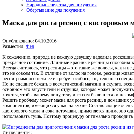
Народные средства для похудения
Обертывание для похудения
Маска для роста ресниц с касторовым 
Опубликовано:
04.10.2016
Разместил:
Фея
К сожалению, природа не каждую девушку наделила роскошными
прекрасное состояние. Длинные красивые ресницы способны за
Всегда считалось, что ресницы – это такие же волосы, как и ве
это не совсем так. В отличие от волос на голове, ресница жи
ресниц намного нежнее и требует особого, тщательного специа
Но не спешите бежать в косметический магазин и скупать всев
основном это загустители и отдушка, которая может послужить
хочется, чтобы вашему лицу, телу и глазам было плохо и неком
Решить проблему может маска для роста ресниц, в домашних усл
компонентов, имеющихся у вас на кухне. Составляющие очень п
касторового масла и сока петрушки, применяется примерно один
использовать тушь. Поэтому процедуру оптимально проводить п
Ингредиенты: