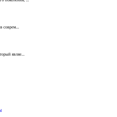
в соврем...
орый являе...
ы