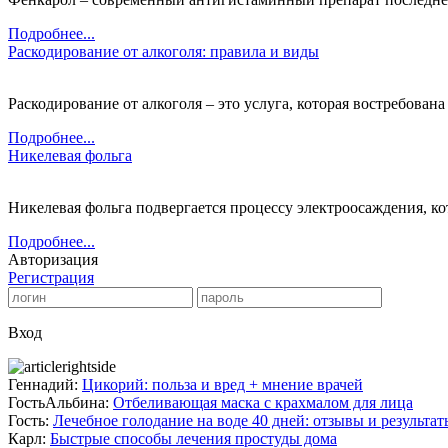
Подробнее...
Раскодирование от алкоголя: правила и виды
Раскодирование от алкоголя – это услуга, которая востребована 
Подробнее...
Никелевая фольга
Никелевая фольга подвергается процессу электроосаждения, кот
Подробнее...
Авторизация
Регистрация
Вход
Геннадий:
Цикорий: польза и вред + мнение врачей
ГостьАльбина:
Отбеливающая маска с крахмалом для лица
Гость:
Лечебное голодание на воде 40 дней: отзывы и результат
Карл:
Быстрые способы лечения простуды дома