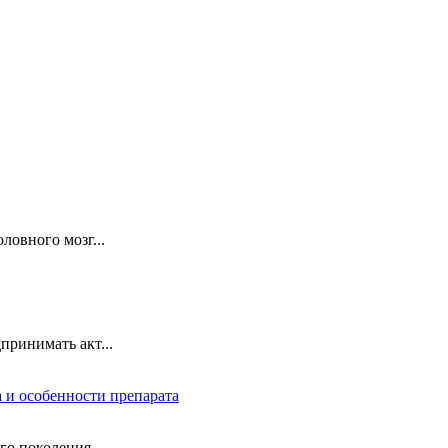
ловного мозг...
ринимать акт...
 и особенности препарата
 поколения, ...