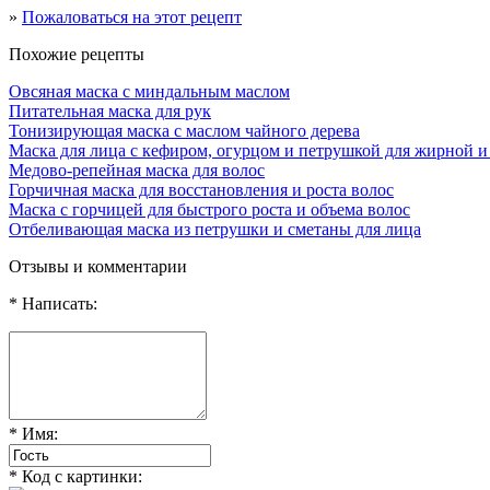
»
Пожаловаться на этот рецепт
Похожие рецепты
Овсяная маска с миндальным маслом
Питательная маска для рук
Тонизирующая маска с маслом чайного дерева
Маска для лица с кефиром, огурцом и петрушкой для жирной 
Медово-репейная маска для волос
Горчичная маска для восстановления и роста волос
Маска с горчицей для быстрого роста и объема волос
Отбеливающая маска из петрушки и сметаны для лица
Отзывы и комментарии
* Написать:
* Имя:
* Код с картинки: