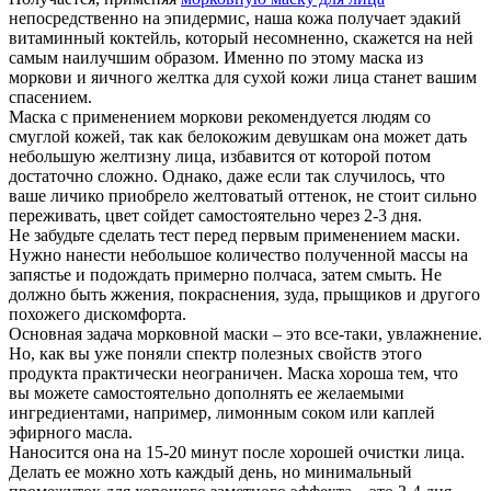
непосредственно на эпидермис, наша кожа получает эдакий
витаминный коктейль, который несомненно, скажется на ней
самым наилучшим образом. Именно по этому маска из
моркови и яичного желтка для сухой кожи лица станет вашим
спасением.
Маска с применением моркови рекомендуется людям со
смуглой кожей, так как белокожим девушкам она может дать
небольшую желтизну лица, избавится от которой потом
достаточно сложно. Однако, даже если так случилось, что
ваше личико приобрело желтоватый оттенок, не стоит сильно
переживать, цвет сойдет самостоятельно через 2-3 дня.
Не забудьте сделать тест перед первым применением маски.
Нужно нанести небольшое количество полученной массы на
запястье и подождать примерно полчаса, затем смыть. Не
должно быть жжения, покраснения, зуда, прыщиков и другого
похожего дискомфорта.
Основная задача морковной маски – это все-таки, увлажнение.
Но, как вы уже поняли спектр полезных свойств этого
продукта практически неограничен. Маска хороша тем, что
вы можете самостоятельно дополнять ее желаемыми
ингредиентами, например, лимонным соком или каплей
эфирного масла.
Наносится она на 15-20 минут после хорошей очистки лица.
Делать ее можно хоть каждый день, но минимальный