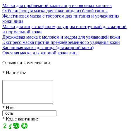
Маска для проблемной кожи лица из овсяных хлопьев
Отбеливающая маска для кожи лица из белой глины
Желатиновая маска с творогом для питания и увлажнения
кожи лица
Маска для лица с кефиром, огурцом и петрушкой для жирной
и нормальной кожи
Дрожжевая маска с молоком и медом для увядающей кожи
Экспресс-маска против преждевременного увядания кожи
Банановая маска для лица (для жирной кожи)
Овсяная маска для жирной кожи лица
Отзывы и комментарии
* Написать:
* Имя:
* Код с картинки: