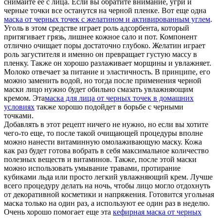
снимайте ее с лица. Если вы обратите внимание, угри и
черные точки все останутся на черной пленке. Вот еще одна
маска от черных точек с желатином и активированным углем
.
Уголь в этом средстве играет роль адсорбента, который
притягивает грязь, лишнее кожное сало и пот. Компонент
отлично очищает поры достаточно глубоко. Желатин играет
роль загустителя и именно он превращает густую массу в
пленку. Также он хорошо разлаживает морщины и увлажняет.
Молоко отвечает за питание и эластичность. В принципе, его
можно заменить водой, но тогда после применения черной
маски лицо нужно будет обильно смазать увлажняющим
кремом. Эта
маска для лица от черных точек в домашних
условиях
также хорошо подойдет в борьбе с черными
точками.
Добавлять в этот рецепт ничего не нужно, но если вы хотите
чего-то еще, то после такой очищающей процедуры вполне
можно нанести витаминную омолаживающую маску. Кожа
как раз будет готова вобрать в себя максимальное количество
полезных веществ и витаминов. Также, после этой маски
можно использовать умывание травами, протирание
кубиками льда или просто легкий увлажняющий крем. Лучше
всего процедуру делать на ночь, чтобы лицо могло отдохнуть
от декоративной косметики и напряжения. Готовится угольная
маска только на один раз, а используют ее один раз в неделю.
Очень хорошо помогает еще эта
кефирная маска от черных