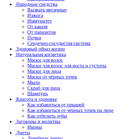
Народные средства
Вызвать месячные
Изжога
Иммунитет
От кашля
От паразитов
Почки
Сердечно-сосудистая система
Здоровый образ жизни
Натуральная косметика
Маски для волос
Маски для волос для роста и густоты
Маски для лица
Маски от чёрных точек
Мыло
Скраб для лица
Шампунь
Красота и здоровье
Как избавиться от прыщей
Как избавиться от чёрных точек на лице
Как отбелить зубы
Заговоры и молитвы
Иконы
Диеты
Лечебные диеты