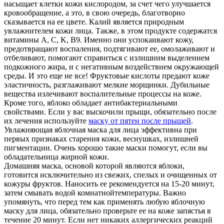
насыщает клетки кожи кислородом, за счет чего улучшается
кровообращение, а это, в свою очередь, благотворно
сказывается на ее цвете. Калий является природным
увлажнителем кожи лица. Также, в этом продукте содержатся
витамины A, C, K, B9. Именно они успокаивают кожу,
предотвращают воспаления, подтягивают ее, омолаживают и
отбеливают, помогают справиться с излишним выделением
подкожного жира, и с негативным воздействием окружающей
среды. И это еще не все! Фруктовые кислоты предают коже
эластичность, разглаживают мелкие морщинки. Дубильные
вещества излечивают воспалительные процессы на коже.
Кроме того, яблоко обладает антибактериальными
свойствами. Если у вас выскочили прыщи, обязательно после
их лечения используйте
маску от пятен после прыщей
.
Увлажняющая яблочная маска для лица эффективна при
первых признаках старения кожи, веснушках, излишней
пигментации. Очень хорошо такие маски помогут, если вы
обладательница жирной кожи.
Домашняя маска, основой которой являются яблоки,
готовится исключительно из свежих, спелых и очищенных от
кожуры фруктов. Наносить ее рекомендуется на 15-20 минут,
затем смывать водой комнатнойтемпературы. Важно
упомянуть, что перед тем как применять любую яблочную
маску для лица, обязательно проверьте ее на коже запястья в
течение 20 минут. Если нет никаких аллергических реакций