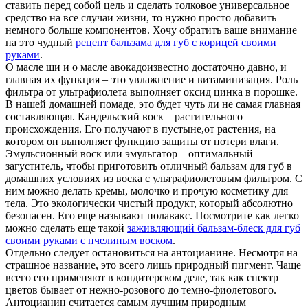
ставить перед собой цель и сделать толковое универсальное
средство на все случаи жизни, то нужно просто добавить
немного больше компонентов. Хочу обратить ваше внимание
на это чудный
рецепт бальзама для губ с корицей своими
руками
.
О масле ши и о масле авокадоизвестно достаточно давно, и
главная их функция – это увлажнение и витаминизация. Роль
фильтра от ультрафиолета выполняет оксид цинка в порошке.
В нашей домашней помаде, это будет чуть ли не самая главная
составляющая. Кандельский воск – растительного
происхождения. Его получают в пустыне,от растения, на
котором он выполняет функцию защиты от потери влаги.
Эмульсионный воск или эмульгатор – оптимальный
загуститель, чтобы приготовить отличный бальзам для губ в
домашних условиях из воска с ультрафиолетовым фильтром. С
ним можно делать кремы, молочко и прочую косметику для
тела. Это экологически чистый продукт, который абсолютно
безопасен. Его еще называют полавакс. Посмотрите как легко
можно сделать еще такой
заживляющий бальзам-блеск для губ
своими руками с пчелиным воском
.
Отдельно следует остановиться на антоцианине. Несмотря на
страшное название, это всего лишь природный пигмент. Чаще
всего его применяют в кондитерском деле, так как спектр
цветов бывает от нежно-розового до темно-фиолетового.
Антоцианин считается самым лучшим природным