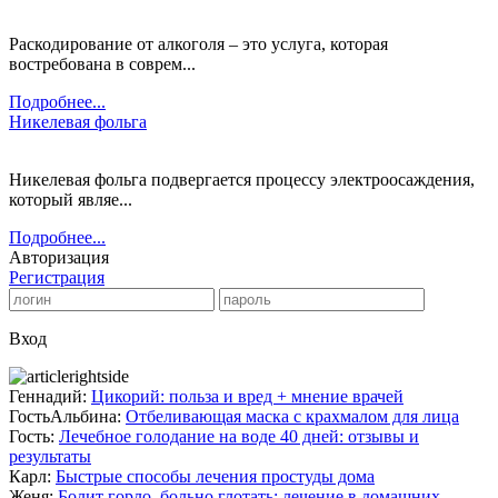
Раскодирование от алкоголя – это услуга, которая
востребована в соврем...
Подробнее...
Никелевая фольга
Никелевая фольга подвергается процессу электроосаждения,
который являе...
Подробнее...
Авторизация
Регистрация
Вход
Геннадий:
Цикорий: польза и вред + мнение врачей
ГостьАльбина:
Отбеливающая маска с крахмалом для лица
Гость:
Лечебное голодание на воде 40 дней: отзывы и
результаты
Карл:
Быстрые способы лечения простуды дома
Женя:
Болит горло, больно глотать: лечение в домашних