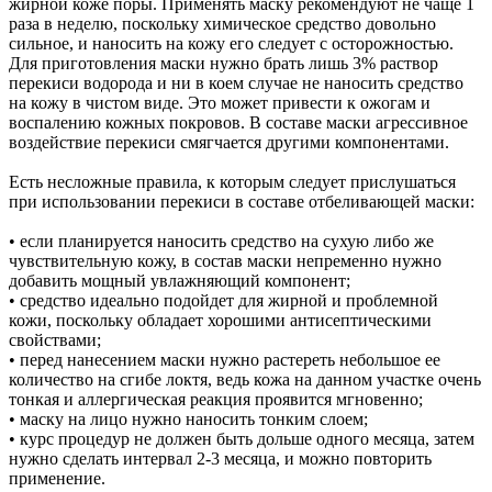
жирной коже поры. Применять маску рекомендуют не чаще 1
раза в неделю, поскольку химическое средство довольно
сильное, и наносить на кожу его следует с осторожностью.
Для приготовления маски нужно брать лишь 3% раствор
перекиси водорода и ни в коем случае не наносить средство
на кожу в чистом виде. Это может привести к ожогам и
воспалению кожных покровов. В составе маски агрессивное
воздействие перекиси смягчается другими компонентами.
Есть несложные правила, к которым следует прислушаться
при использовании перекиси в составе отбеливающей маски:
• если планируется наносить средство на сухую либо же
чувствительную кожу, в состав маски непременно нужно
добавить мощный увлажняющий компонент;
• средство идеально подойдет для жирной и проблемной
кожи, поскольку обладает хорошими антисептическими
свойствами;
• перед нанесением маски нужно растереть небольшое ее
количество на сгибе локтя, ведь кожа на данном участке очень
тонкая и аллергическая реакция проявится мгновенно;
• маску на лицо нужно наносить тонким слоем;
• курс процедур не должен быть дольше одного месяца, затем
нужно сделать интервал 2-3 месяца, и можно повторить
применение.