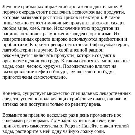
Лечение грибковых поражений достаточно длительное. В
первую очередь стоит исключить всевозможные продукты,
которые вызывают рост этих грибов и бактерий. К такой
пище можно отнести молочные продукты, дрожжи, сахар в
любом виде, хлеб, пиво. Исключение этих продуктов из
рациона остановит размножение злодея в организме. Из
лекарственных средств широко используются пребиотики и
пробиотики. К таким препаратам относят бифидумбактерин,
лактобактерин и другие. В свой дневной рацион
рекомендуется включать продукты, которые создают в
организме щелочную среду. К таким относятся: минеральные
воды, сода, чеснок, куркума. Положительно влияют на
выздоровление кефир и йогурт, лучше если они будут
приготовлены самостоятельно.
Конечно, существует множество специальных лекарственных
средств, успешно подавляющих грибковые очаги, однако, в
аптеках они доступны только по рецепту врача.
Возьмите за правило несколько раз в день промывать нос
солевыми растворами. Их можно купить в аптеке, или
приготовить самостоятельно. Рецепт: Налейте стакан теплой
воды, растворите в ней одну чайную ложку соли.