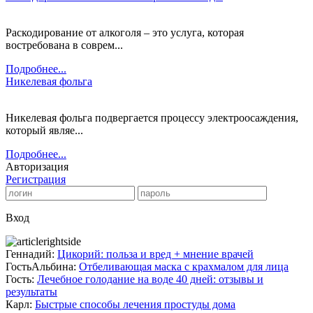
Раскодирование от алкоголя – это услуга, которая
востребована в соврем...
Подробнее...
Никелевая фольга
Никелевая фольга подвергается процессу электроосаждения,
который являе...
Подробнее...
Авторизация
Регистрация
Вход
Геннадий:
Цикорий: польза и вред + мнение врачей
ГостьАльбина:
Отбеливающая маска с крахмалом для лица
Гость:
Лечебное голодание на воде 40 дней: отзывы и
результаты
Карл:
Быстрые способы лечения простуды дома