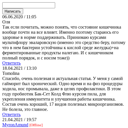
06.06.2020 / 11:05
Оля
Так если почитать, можно понять, что состояние кишечника
вообще почти на все влияет. Именно поэтому стараюсь его
здоровье в норме поддерживать. Принимаю курсами
мультифлору эваларовскую (именно это средство беру, потому
что в нем бактерии устойчивы к кислой среде желудка)+на
ферментированные продукты налегаю. И с кишечником
полный порядок, и с носом тоже))
Ответить
18.04.2021 / 13:10
Tomolina
Спасибо, очень полезная и актуальная статья. У меня у самой
гайморит был хронический. Одно время и на физ процедуры
ходила, нос промывала, даже в целях профилактики. В этом
году пробиотик Бак-Сет Колд Флю курсом пила, для
укрепления иммунитета и улучшения работы кишечника.
Состав очень хороший, 17 видов полезных микроорганизмов.
Не болела, это главное.
Ответить
21.04.2021 / 19:57
MyronAmund
[Offline]