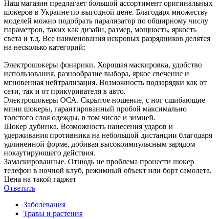
Наш магазин предлагает большой ассортимент оригинальных
шокеров в Украине по выгодной цене. Благодаря множеству
моделей можно подобрать парализатор по обширному числу
параметров, таких как дизайн, размер, мощность, яркость
света и т.д. Все наименования искровых разрядников делятся
на несколько категорий:
Электрошокеры фонарики. Хорошая маскировка, удобство
использования, разнообразие выбора, яркое свечение и
мгновенная нейтрализация. Возможность подзарядки как от
сети, так и от прикуривателя в авто.
Электрошокеры ОСА. Скрытое ношение, с ног сшибающие
мини шокеры, гарантированный пробой максимально
толстого слоя одежды, в том числе и зимней.
Шокер дубинка. Возможность нанесения ударов и
удерживания противника на небольшой дистанции благодаря
удлиненной форме, добивая высокоимпульсным зарядом
нокаутирующего действия.
Замаскированные. Отнюдь не проблема пронести шокер
телефон в ночной клуб, режимный объект или борт самолета.
Цена на такой гаджет
Ответить
Заболевания
Травы и растения