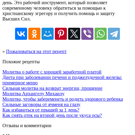
день. Это рабочий инструмент, который позволяет
современному человеку обратиться за помощью к
христианскому эгрегору и получить помощь и защиту
Высших Сил.
»
Пожаловаться на этот рецепт
Похожие рецепты
Молитва о работе с хорошей заработной платой
Диета при заболевании печени и поджелудочной железы:
примерное меню
Сильная молитва на возврат энергии, прощение
Молитва Архангелу Михаилу
Молитва, чтобы забеременеть и родить здорового ребенка
Сильные заговоры от ячменя на глазу
Как избавиться от прыщей за 1 день?
Как снять отек на второй день после укуса осы?
Отзывы и комментарии