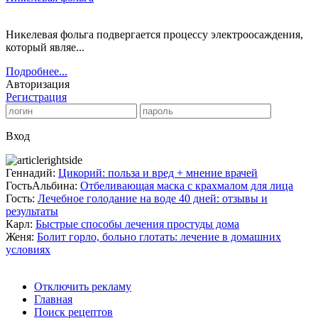
Никелевая фольга подвергается процессу электроосаждения,
который являе...
Подробнее...
Авторизация
Регистрация
Вход
Геннадий:
Цикорий: польза и вред + мнение врачей
ГостьАльбина:
Отбеливающая маска с крахмалом для лица
Гость:
Лечебное голодание на воде 40 дней: отзывы и
результаты
Карл:
Быстрые способы лечения простуды дома
Женя:
Болит горло, больно глотать: лечение в домашних
условиях
Отключить рекламу
Главная
Поиск рецептов