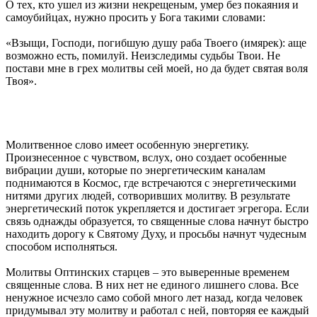
О тех, кто ушел из жизни некрещеным, умер без покаяния и
самоубийцах, нужно просить у Бога такими словами:
«Взыщи, Господи, погибшую душу раба Твоего (имярек): аще
возможно есть, помилуй. Неизследимы судьбы Твои. Не
постави мне в грех молитвы сей моей, но да будет святая воля
Твоя».
Молитвенное слово имеет особенную энергетику.
Произнесенное с чувством, вслух, оно создает особенные
вибрации души, которые по энергетическим каналам
поднимаются в Космос, где встречаются с энергетическими
нитями других людей, сотворивших молитву. В результате
энергетический поток укрепляется и достигает эгрегора. Если
связь однажды образуется, то священные слова начнут быстро
находить дорогу к Святому Духу, и просьбы начнут чудесным
способом исполняться.
Молитвы Оптинских старцев – это выверенные временем
священные слова. В них нет не единого лишнего слова. Все
ненужное исчезло само собой много лет назад, когда человек
придумывал эту молитву и работал с ней, повторяя ее каждый