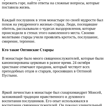
пережить горе, найти ответы на сложные вопросы, которые
поставила жизнь.
Каждый послушник в этом монастыре по своей мудрости был
похож на умудренного жизнью старца. Люди, посещавшие
обитель, рассказывали о чудесах выздоровления, которые
происходили в стенах этого намоленного места. Своими
молитвами старцы учили проявлять кротость, послушание,
смирение, терпение.
Кто такие Оптинские Старцы
В монастыре было много священнослужителей, которые были
канонизированы церковью в разное время. 24 октября
христиане отмечают праздник, который чествует всех
преподобных отцов и старцев, просиявших в Оптиной
Пустыни.
Яркой личностью в монастыре был схиархимандрит Моисей,
заложивший традиции нравственного и духовного
воспитания послушников. Его опыт использовался в
воспитании священнослужителей. Он показал удивительный