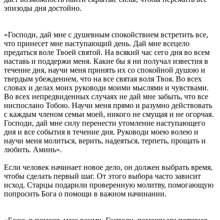
эпизоды дня достойно.
«Господи, дай мне с душевным спокойствием встретить все,
что принесет мне наступающий день. Дай мне всецело
предаться воле Твоей святой. На всякий час сего дня во всем
наставь и поддержи меня. Какие бы я ни получал известия в
течение дня, научи меня принять их со спокойной душою и
твердым убеждением, что на все святая воля Твоя. Во всех
словах и делах моих руководи моими мыслями и чувствами.
Во всех непредвиденных случаях не дай мне забыть, что все
ниспослано Тобою. Научи меня прямо и разумно действовать
с каждым членом семьи моей, никого не смущая и не огорчая.
Господи, дай мне силу перенести утомление наступающего
дня и все события в течение дня. Руководи моею волею и
научи меня молиться, верить, надеяться, терпеть, прощать и
любить. Аминь».
Если человек начинает новое дело, он должен выбрать время,
чтобы сделать первый шаг. От этого выбора часто зависит
исход. Старцы подарили проверенную молитву, помогающую
попросить Бога о помощи в важном начинании.