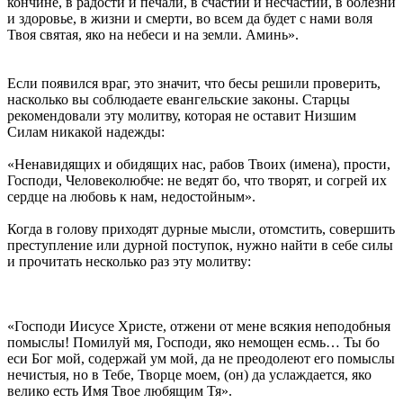
кончине, в радости и печали, в счастии и несчастии, в болезни
и здоровье, в жизни и смерти, во всем да будет с нами воля
Твоя святая, яко на небеси и на земли. Аминь».
Если появился враг, это значит, что бесы решили проверить,
насколько вы соблюдаете евангельские законы. Старцы
рекомендовали эту молитву, которая не оставит Низшим
Силам никакой надежды:
«Ненавидящих и обидящих нас, рабов Твоих (имена), прости,
Господи, Человеколюбче: не ведят бо, что творят, и согрей их
сердце на любовь к нам, недостойным».
Когда в голову приходят дурные мысли, отомстить, совершить
преступление или дурной поступок, нужно найти в себе силы
и прочитать несколько раз эту молитву:
«Господи Иисусе Христе, отжени от мене всякия неподобныя
помыслы! Помилуй мя, Господи, яко немощен есмь… Ты бо
еси Бог мой, содержай ум мой, да не преодолеют его помыслы
нечистыя, но в Тебе, Творце моем, (он) да услаждается, яко
велико есть Имя Твое любящим Тя».