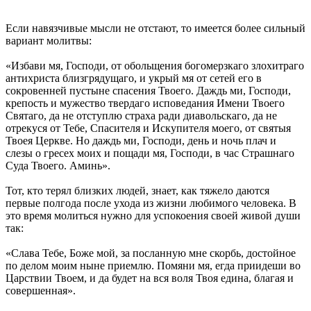
Если навязчивые мысли не отстают, то имеется более сильный
вариант молитвы:
«Избави мя, Господи, от обольщения богомерзкаго злохитраго
антихриста близгрядущаго, и укрый мя от сетей его в
сокровенней пустыне спасения Твоего. Даждь ми, Господи,
крепость и мужество твердаго исповедания Имени Твоего
Святаго, да не отступлю страха ради диавольскаго, да не
отрекуся от Тебе, Спасителя и Искупителя моего, от святыя
Твоея Церкве. Но даждь ми, Господи, день и ночь плач и
слезы о гресех моих и пощади мя, Господи, в час Страшнаго
Суда Твоего. Аминь».
Тот, кто терял близких людей, знает, как тяжело даются
первые полгода после ухода из жизни любимого человека. В
это время молиться нужно для успокоения своей живой души
так:
«Слава Тебе, Боже мой, за посланную мне скорбь, достойное
по делом моим ныне приемлю. Помяни мя, егда приидеши во
Царствии Твоем, и да будет на вся воля Твоя едина, благая и
совершенная».