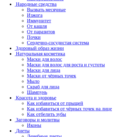
Народные средства
Вызвать месячные
Изжога
Иммунитет
От кашля
От паразитов
Почки
Сердечно-сосудистая система
Здоровый образ жизни
Натуральная косметика
Маски для волос
Маски для волос для роста и густоты
Маски для лица
Маски от чёрных точек
Мыло
Скраб для лица
Шампунь
Красота и здоровье
Как избавиться от прыщей
Как избавиться от чёрных точек на лице
Как отбелить зубы
Заговоры и молитвы
Иконы
Диеты
Лечебные диеты