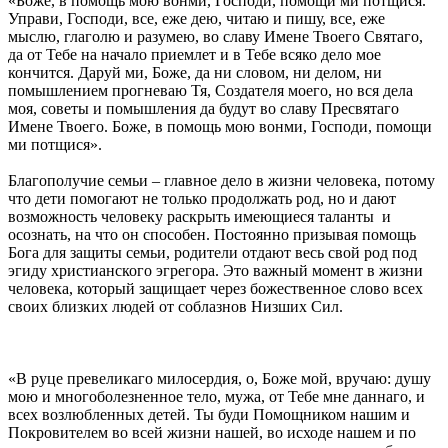
«Боже, в помощь мою вонми, Господи, помощи ми потщися.
Управи, Господи, все, еже дею, читаю и пишу, все, еже
мыслю, глаголю и разумею, во славу Имене Твоего Святаго,
да от Тебе на начало приемлет и в Тебе всяко дело мое
кончится. Даруй ми, Боже, да ни словом, ни делом, ни
помышлением прогневаю Тя, Создателя моего, но вся дела
моя, советы и помышления да будут во славу Пресвятаго
Имене Твоего. Боже, в помощь мою вонми, Господи, помощи
ми потщися».
Благополучие семьи – главное дело в жизни человека, потому
что дети помогают не только продолжать род, но и дают
возможность человеку раскрыть имеющиеся таланты и
осознать, на что он способен. Постоянно призывая помощь
Бога для защиты семьи, родители отдают весь свой род под
эгиду христианского эгрегора. Это важный момент в жизни
человека, который защищает через божественное слово всех
своих близких людей от соблазнов Низших Сил.
«В руце превеликаго милосердия, о, Боже мой, вручаю: душу
мою и многоболезненное тело, мужа, от Тебе мне даннаго, и
всех возлюбленных детей. Ты буди Помощником нашим и
Покровителем во всей жизни нашей, во исходе нашем и по