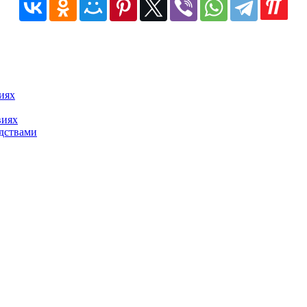
иях
виях
едствами