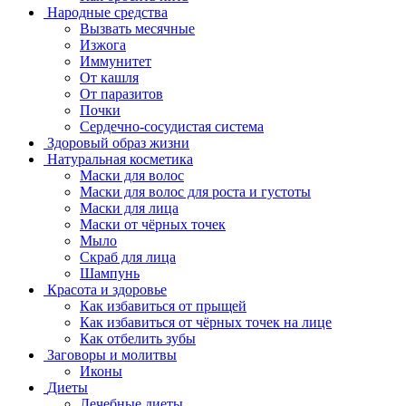
Народные средства
Вызвать месячные
Изжога
Иммунитет
От кашля
От паразитов
Почки
Сердечно-сосудистая система
Здоровый образ жизни
Натуральная косметика
Маски для волос
Маски для волос для роста и густоты
Маски для лица
Маски от чёрных точек
Мыло
Скраб для лица
Шампунь
Красота и здоровье
Как избавиться от прыщей
Как избавиться от чёрных точек на лице
Как отбелить зубы
Заговоры и молитвы
Иконы
Диеты
Лечебные диеты