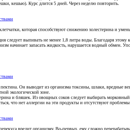
шки, кешью). Курс длится 5 дней. Через неделю повторить.
клетчатки, которая способствуют снижению холестерина и умень
дня следует выпивать не менее 1,8 литра воды. Благодаря этому
анизм начинает запасать жидкость, нарушается водный обмен. Уп
о пектина. Он выводит из организма токсины, шлаки, вредные ве
ной экологической зоне.
терина и бляшек. Из овощных соков следует выбирать морковный
ся, что нет аллергии на эти продукты и отсутствуют проблемы 
перекуса вредит организму. Во-первых, ему сложно перерабатыва