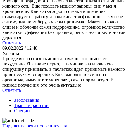
Вообще иногда достаточно от сладостей отказаться и меньше
жирного есть. Еще похудеть мешают запоры, они у меня
хронические. Клетчатка хорошо стенки кишечника
стимулирует на работу и налаживает дефекацию. Так я себе
фитомуцил норм беру, курсом принимаю. Мякоть плодов
сливы и оболочка семян подорожника, огромное количество
клетчатки. Дефекация без проблем, регулярная и вес в норме
держится.
Ответить
09.02.2022 / 12:48
Улькина
Прежде всего снизить аппетит нужно, это помогает
похудению. Я в такие периоды начинаю эваларовскую
спирулину принимать, в таблетках идет, принимать намного
приятнее, чем в порошке. Еще выводит токсины из
организма, иммунитет укрепляет, сахар нормализует. В
период похудения, это очень актуально.
Ответить
Заболевания
Травы и растения
Специи
Нарушение речи после инсульта