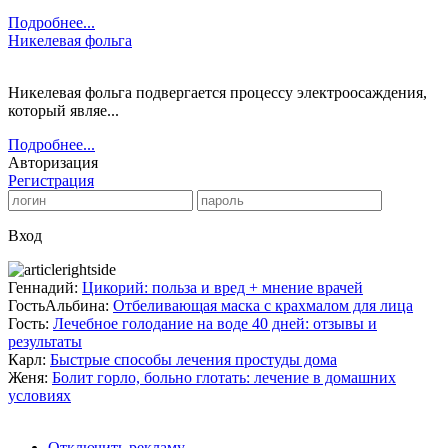
Подробнее...
Никелевая фольга
Никелевая фольга подвергается процессу электроосаждения,
который являе...
Подробнее...
Авторизация
Регистрация
Вход
Геннадий:
Цикорий: польза и вред + мнение врачей
ГостьАльбина:
Отбеливающая маска с крахмалом для лица
Гость:
Лечебное голодание на воде 40 дней: отзывы и
результаты
Карл:
Быстрые способы лечения простуды дома
Женя:
Болит горло, больно глотать: лечение в домашних
условиях
Отключить рекламу