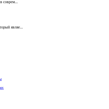
в соврем...
орый являе...
ы
иях