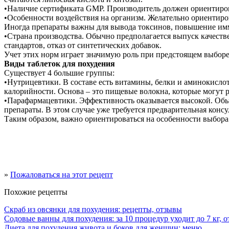
•Наличие сертификата GMP. Производитель должен ориентирова
•Особенности воздействия на организм. Желательно ориентир
Иногда препараты важны для вывода токсинов, повышение имм
•Страна производства. Обычно предполагается выпуск качеств
стандартов, отказ от синтетических добавок.
Учет этих норм играет значимую роль при предстоящем выборе
Виды таблеток для похудения
Существует 4 большие группы:
•Нутрицевтики. В составе есть витамины, белки и аминокисло
калорийности. Основа – это пищевые волокна, которые могут р
•Парафармацевтики. Эффективность оказывается высокой. Обы
препараты. В этом случае уже требуется предварительная консу
Таким образом, важно ориентироваться на особенности выбора
»
Пожаловаться на этот рецепт
Похожие рецепты
Скраб из овсянки для похудения: рецепты, отзывы
Содовые ванны для похудения: за 10 процедур уходит до 7 кг, 
Диета для похудения живота и боков для женщин: меню