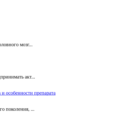
ловного мозг...
ринимать акт...
 и особенности препарата
 поколения, ...