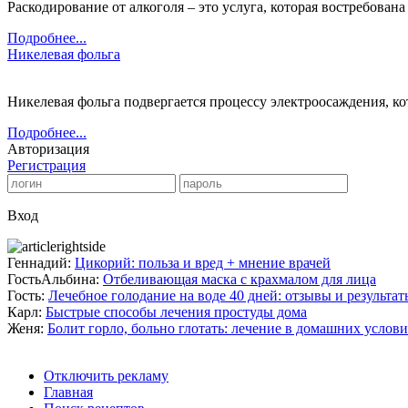
Раскодирование от алкоголя – это услуга, которая востребована 
Подробнее...
Никелевая фольга
Никелевая фольга подвергается процессу электроосаждения, кот
Подробнее...
Авторизация
Регистрация
Вход
Геннадий:
Цикорий: польза и вред + мнение врачей
ГостьАльбина:
Отбеливающая маска с крахмалом для лица
Гость:
Лечебное голодание на воде 40 дней: отзывы и результат
Карл:
Быстрые способы лечения простуды дома
Женя:
Болит горло, больно глотать: лечение в домашних услов
Отключить рекламу
Главная