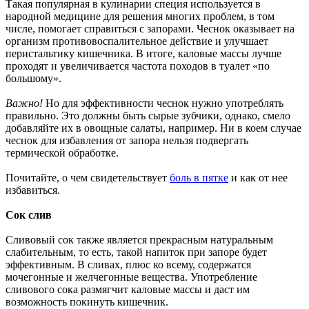
Такая популярная в кулинарии специя используется в
народной медицине для решения многих проблем, в том
числе, помогает справиться с запорами. Чеснок оказывает на
организм противовоспалительное действие и улучшает
перистальтику кишечника. В итоге, каловые массы лучше
проходят и увеличивается частота походов в туалет «по
большому».
Важно!
Но для эффективности чеснок нужно употреблять
правильно. Это должны быть сырые зубчики, однако, смело
добавляйте их в овощные салаты, например. Ни в коем случае
чеснок для избавления от запора нельзя подвергать
термической обработке.
Почитайте, о чем свидетельствует
боль в пятке
и как от нее
избавиться.
Сок слив
Сливовый сок также является прекрасным натуральным
слабительным, то есть, такой напиток при запоре будет
эффективным. В сливах, плюс ко всему, содержатся
мочегонные и желчегонные вещества. Употребление
сливового сока размягчит каловые массы и даст им
возможность покинуть кишечник.