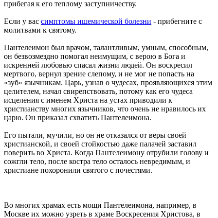
прибегая к его теплому заступничеству.
Если у вас
симптомы ишемической болезни
- прибегните с
молитвами к святому.
Пантелеимон был врачом, талантливым, умным, способным,
он безвозмездно помогал неимущим, с верою в Бога и
искренней любовью спасал жизни людей. Он воскресил
мертвого, вернул зрение слепому, и не мог не попасть на
«зуб» язычникам. Царь, узнав о чудесах, проявляющихся этим
целителем, начал свирепствовать, потому как его чудеса
исцеления с именем Христа на устах приводили к
христианству многих язычников, что очень не нравилось их
царю. Он приказал схватить Пантелеимона.
Его пытали, мучили, но он не отказался от веры своей
христианской, и своей стойкостью даже палачей заставил
поверить во Христа. Когда Пантелеимону отрубили голову и
сожгли тело, после костра тело осталось невредимым, и
христиане похоронили святого с почестями.
Во многих храмах есть мощи Пантелеимона, например, в
Москве их можно узреть в храме Воскресения Христова, в