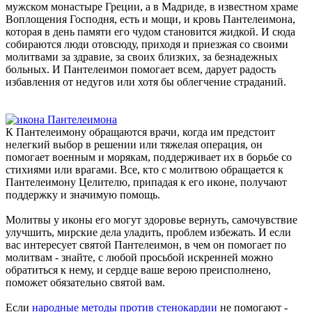
мужском монастыре Греции, а в Мадриде, в известном храме
Воплощения Господня, есть и мощи, и кровь Пантелеимона,
которая в день памяти его чудом становится жидкой. И сюда
собираются люди отовсюду, приходя и приезжая со своими
молитвами за здравие, за своих близких, за безнадежных
больных. И Пантелеимон помогает всем, дарует радость
избавления от недугов или хотя бы облегчение страданий.
К Пантелеимону обращаются врачи, когда им предстоит
нелегкий выбор в решении или тяжелая операция, он
помогает военным и морякам, поддерживает их в борьбе со
стихиями или врагами. Все, кто с молитвою обращается к
Пантелеимону Целителю, припадая к его иконе, получают
поддержку и значимую помощь.
Молитвы у иконы его могут здоровье вернуть, самочувствие
улучшить, мирские дела уладить, проблем избежать. И если
вас интересует святой Пантелеимон, в чем он помогает по
молитвам - знайте, с любой просьбой искренней можно
обратиться к нему, и сердце ваше верою преисполнено,
поможет обязательно святой вам.
Если
народные методы против стенокардии
не помогают -