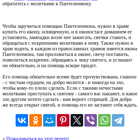
обратитесь с молитвами к Пантелеимону.
Чтобы заручиться помощью Пантелеимона, нужно в храме
купить его икону, освященную, и в иконостасе домашнем ее
установить, лампадки возле нее зажигать, свечки ставить, и
обращаться с искренними молитвами к нему. Также нужно в
храм ходить, в каждом из православных храмов имеется икона
Пантелеимона, там приложиться к иконе, свечу поставить,
помолиться искренне, обращаясь к лику святого, и услышит
он обязательно, и на помощь вскоре придет.
Его помощь обязательно всеми будет прочувствована, главное
- с чистым сердцем, на добро молится - и никогда на зло,
чтобы кому-то плохо сделать. Если с такими нечистыми
молитвами приступать к святому - самого вас накажет, и какое
зло другим хотите сделать - вам вернет сторицей. Для добра
же всегда открыт святой, и помощь его не заставит себя ждать.
»
Пожаловаться на этот рецепт