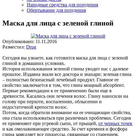
Народные средства для похудения
Обертывание для похудения
Маска для лица с зеленой глиной
Опубликовано:
11.11.2016
Разместил:
Drug
Сегодня вы узнаете, как готовится маска для лица с зеленой
глиной в домашних условиях.
История использования зеленой глины уводит нас с далекое
прошлое. Издавна знали все доктора и знахари: зеленая глина
– полностью безопасный лечебный продукт. Главное ее
свойство заключается в том, что глина мощный абсорбент.
Первые рекомендации к ее применению были еще в
древности. Касались они лечения волос. Глину наносили на
голову при перхоти, воспалениях, облысении и
недостаточной крепости волос.
Потом, когда обратили внимание на ее очищающие свойства,
она стала использоваться при различных проблемах. Сегодня
ее применяют при угревой сыпи, от прыщей,
от черных точек
и как омолаживающее средство. За счет кремния и фосфора
глина замедляет все процессы, связанные со старением.