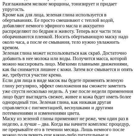
Разглаживаем мелкие морщины, тонизирует и придает
упругость.
Кроме как для лица, зеленая глина используется в
обертываниях. Ее просто смешивают с теплой водой,
добавляют немного эфирного масла и аккуратно
распределяют по бедрам и животу. Теперь все части тела
оборачиваются пленкой. Носить обертывающую маску надо
около часа, а после ее смывания, тело нужно увлажнить
кремом.
Зеленая глина может использоваться как скраб. Достаточно
добавить в нее молока или воды. Получится масса, которой
можно массировать лицо. Мягкими плавными движениями,
как бы снимается лишнее с кожи. Затем все смывается и опять
же, требуется участие крема.
Если для лица в виде масок вы будете применять зеленую
глину регулярно, эффект омоложения вы сможете заметить
уже спустя несколько недель. А уже после недели применения
лицо будет выглядеть свежее, живее и кожа будет иметь более
однородный тон. Зеленая глина, как никакая другая
справляется с пигментацией, веснушками и другими
потемнениями и изменениями цвета.
Маску из зеленой глины применяют не реже, чем один раз в
неделю, а лучше – два. Когда вы начнете комплекс процедур,
не прерывайте его в течении месяца. Лишь немного после
можно подключить еще какие-либо питательные и