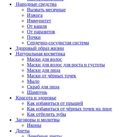
Народные средства
Вызвать месячные
Изжога
Иммунитет
От кашля
От паразитов
Почки
Сердечно-сосудистая система
Здоровый образ жизни
Натуральная косметика
Маски для волос
Маски для волос для роста и густоты
Маски для лица
Маски от чёрных точек
Мыло
Скраб для лица
Шампунь
Красота и здоровье
Как избавиться от прыщей
Как избавиться от чёрных точек на лице
Как отбелить зубы
Заговоры и молитвы
Иконы
Диеты
Лечебные диеты