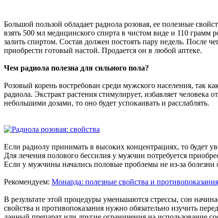
Большой пользой обладает радиола розовая, ее полезные свойст
взять 500 мл медицинского спирта в чистом виде и 110 грамм 
залить спиртом. Состав должен постоять пару недель. После че
приобрести готовый настой. Продается он в любой аптеке.
Чем радиола полезна для сильного пола?
Розовый корень востребован среди мужского населения, так к
радиола. Экстракт растения стимулирует, избавляет человека о
небольшими дозами, то оно будет успокаивать и расслаблять.
Если радиолу принимать в высоких концентрациях, то будет ув
Для лечения полового бессилия у мужчин потребуется приобрес
Если у мужчины начались половые проблемы не из-за болезни о
Рекомендуем:
Монарда: полезные свойства и противопоказани
В результате этой процедуры уменьшаются стрессы, сон начинае
свойства и противопоказания нужно обязательно изучить перед 
данный препарат или другие ограничения на использование сос