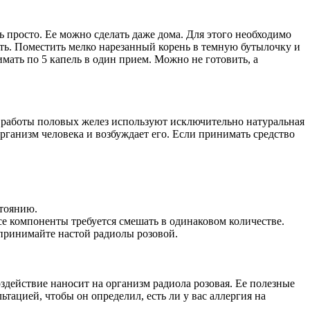
ь просто. Ее можно сделать даже дома. Для этого необходимо
ить. Поместить мелко нарезанный корень в темную бутылочку и
мать по 5 капель в один прием. Можно не готовить, а
и работы половых желез используют исключительно натуральная
 организм человека и возбуждает его. Если принимать средство
стоянию.
се компоненты требуется смешать в одинаковом количестве.
 принимайте настой радиолы розовой.
оздействие наносит на организм радиола розовая. Ее полезные
тацией, чтобы он определил, есть ли у вас аллергия на