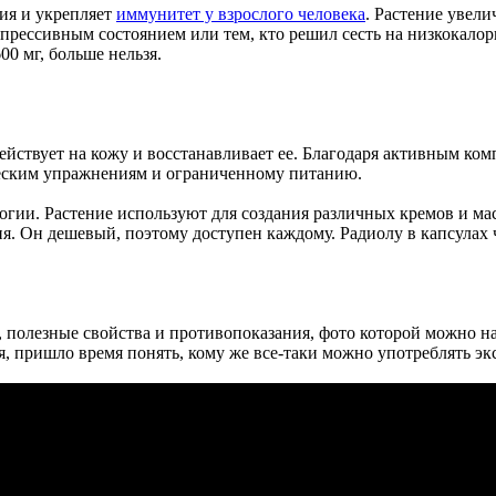
ия и укрепляет
иммунитет у взрослого человека
. Растение увели
епрессивным состоянием или тем, кто решил сесть на низкокало
0 мг, больше нельзя.
действует на кожу и восстанавливает ее. Благодаря активным ко
ическим упражнениям и ограниченному питанию.
гии. Растение используют для создания различных кремов и масе
я. Он дешевый, поэтому доступен каждому. Радиолу в капсулах
я, полезные свойства и противопоказания, фото которой можно н
ня, пришло время понять, кому же все-таки можно употреблять эк