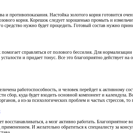
ва и противопоказания. Настойка золотого корня готовится очен
розового корня. Корешок следует хорошенько промыть и измельч
го средство нужно будет процедить. Готовый состав нужно прини
ак помогает справляться от полового бессилия. Для нормализаци
т усталости и придает тонус. Все это благоприятно действует на
еличена работоспособность, и человек перейдет к активному со
ти сбор, куда будет входить основной компонент и календула. В
рганов, а из-за психологических проблем и частых стрессов, то
я
т восстанавливаться, а мозг активно работать. Благоприятное в
применением. И желательно обратиться к специалисту за консуль
тава.