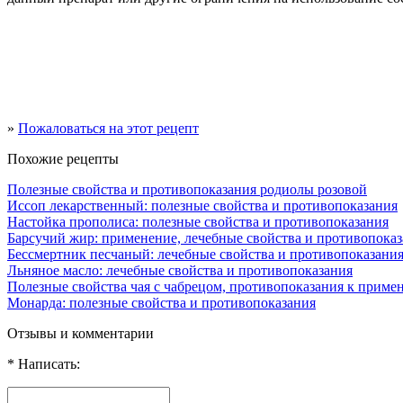
»
Пожаловаться на этот рецепт
Похожие рецепты
Полезные свойства и противопоказания родиолы розовой
Иссоп лекарственный: полезные свойства и противопоказания
Настойка прополиса: полезные свойства и противопоказания
Барсучий жир: применение, лечебные свойства и противопока
Бессмертник песчаный: лечебные свойства и противопоказани
Льняное масло: лечебные свойства и противопоказания
Полезные свойства чая с чабрецом, противопоказания к прим
Монарда: полезные свойства и противопоказания
Отзывы и комментарии
* Написать: