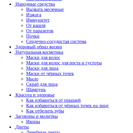
Народные средства
Вызвать месячные
Изжога
Иммунитет
От кашля
От паразитов
Почки
Сердечно-сосудистая система
Здоровый образ жизни
Натуральная косметика
Маски для волос
Маски для волос для роста и густоты
Маски для лица
Маски от чёрных точек
Мыло
Скраб для лица
Шампунь
Красота и здоровье
Как избавиться от прыщей
Как избавиться от чёрных точек на лице
Как отбелить зубы
Заговоры и молитвы
Иконы
Диеты
Лечебные диеты