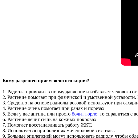
Кому разрешен прием золотого корня?
1. Радиола приводит в норму давление и избавляет человека от
2. Растение помогает при физической и умственной усталости
3. Средство на основе радиолы розовой используют при сахарно
4. Растение очень помогает при ранах и порезах.
5. Если у вас ангина или просто
болит горло
, то справиться с 
6. Растение лечит сыпь на кожных покровах.
7. Помогает восстанавливать работу ЖКТ.
8. Используется при болезнях мочеполовой системы.
9. Больные эпилепсией могут использовать радиолу, чтобы обле