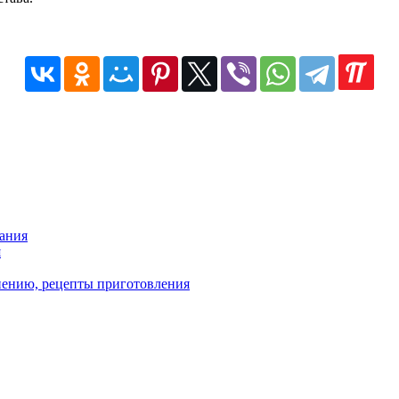
зания
я
енению, рецепты приготовления