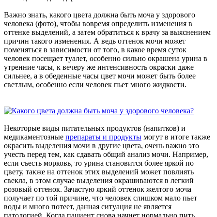
Важно знать, какого цвета должна быть моча у здорового
человека (фото), чтобы вовремя определить изменения в
оттенке выделений, а затем обратиться к врачу за выяснением
причин такого изменения. А ведь оттенок мочи может
поменяться в зависимости от того, в какое время суток
человек посещает туалет, особенно сильно окрашена урина в
утренние часы, к вечеру же интенсивность окраски даже
сильнее, а в обеденные часы цвет мочи может быть более
светлым, особенно если человек пьет много жидкости.
Некоторые виды питательных продуктов (напитков) и
медикаментозные
препараты и продукты
могут в итоге также
окрасить выделения мочи в другие цвета, очень важно это
учесть перед тем, как сдавать общий анализ мочи. Например,
если съесть морковь, то урина становится более яркой по
цвету, также на оттенок этих выделений может повлиять
свекла, в этом случае выделения окрашиваются в легкий
розовый оттенок. Зачастую яркий оттенок желтого моча
получает по той причине, что человек слишком мало пьет
воды и много потеет, данная ситуация не является
патологией. Когда пациент снова начнет нормально пить,