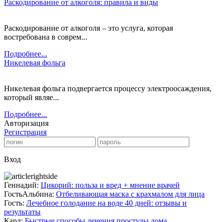
Раскодирование от алкоголя: правила и виды
Раскодирование от алкоголя – это услуга, которая
востребована в соврем...
Подробнее...
Никелевая фольга
Никелевая фольга подвергается процессу электроосаждения,
который являе...
Подробнее...
Авторизация
Регистрация
Вход
Геннадий:
Цикорий: польза и вред + мнение врачей
ГостьАльбина:
Отбеливающая маска с крахмалом для лица
Гость:
Лечебное голодание на воде 40 дней: отзывы и
результаты
Карл:
Быстрые способы лечения простуды дома