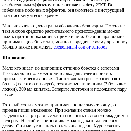
слабительным эффектом и налаживает работу ЖКТ. Во
избежание побочных эффектов, ознакомьтесь с инструкцией
или посоветуйтесь с врачом.
Многие считают, что травы абсолютно безвредны. Но это не
так! Любое средство растительного происхождения может
иметь противопоказания к применению. Если не правильно
принимать целебные чаи, можно навредить своему организму.
Можно также применять
свекольный сок от запоров
.
Шиповник
Мало кто знает, но шиповник отлично борется с запорами.
Его можно использовать не только для лечения, но и в
профилактических целях. Листья «дикой розы» заглушают
боль. Для готовки потребуется листья шиповника (2 большие
ложки), 300 мл кипятка. Запарьте листочки и подождите пару
часов.
Готовый состав можно принимать по целому стакану до
приема пищи ежедневно. При желании стакан можно
разделить на три равные части и выпить настой утром, днем и
вечером. Настой из шиповника можно давать маленьким
детям. Они могут выпить полстакана в день. Курс лечения