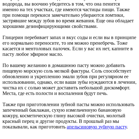
водорода, вы воочию убедитесь в том, что она пенится
именно на тех участках, где имеются частицы пищи. Также
при помощи перекиси замечательно убираются ломтики,
застрявшие между зубов во время жевания. Еще она обладает
хорошими дезинфицирующими свойствами.
Глицерин перебивает запах и вкус соды и если вы в принципе
его нормально переносите, то им можно пренебречь. Тоже
касается и ментоловых палочек. Если у вас их нет, капните в
пасту любое эфирное масло.
По вашему желанию в домашнюю пасту можно добавить
пищевую морскую соль мелкой фактуры. Соль способствует
обновлению и укреплению эмали зубов при регулярном ее
использовании, однако, если ваши зубы нуждаются в лечении,
чистка их с солью может доставить небольшой дискомфорт.
Места, где есть полости и воспаления будут печь.
Также при приготовлении зубной пасты можно использовать
запеченный баклажан, сухую измельченную банановую
кожуру, косметическую глину высокой очистки, молотый
красный перец и другие продукты. В прошлый раз мы
показывали, как приготовить
апельсиновую зубную пасту
.