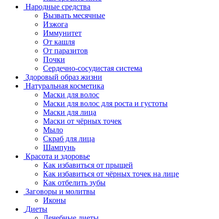
Народные средства
Вызвать месячные
Изжога
Иммунитет
От кашля
От паразитов
Почки
Сердечно-сосудистая система
Здоровый образ жизни
Натуральная косметика
Маски для волос
Маски для волос для роста и густоты
Маски для лица
Маски от чёрных точек
Мыло
Скраб для лица
Шампунь
Красота и здоровье
Как избавиться от прыщей
Как избавиться от чёрных точек на лице
Как отбелить зубы
Заговоры и молитвы
Иконы
Диеты
Лечебные диеты