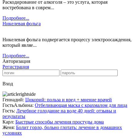
Раскодирование от алкоголя – это услуга, которая
востребована в соврем...
Подробнее...
Никелевая фольга
Никелевая фольга подвергается процессу электроосаждения,
который являе...
Подробнее...
Авторизация
Регистрация
Вход
Геннадий:
Цикорий: польза и вред + мнение врачей
ГостьАльбина:
Отбеливающая маска с крахмалом для лица
Гость:
Лечебное голодание на воде 40 дней: отзывы и
результаты
Карл:
Быстрые способы лечения простуды дома
Женя:
Болит горло, больно глотать: лечение в домашних
условиях