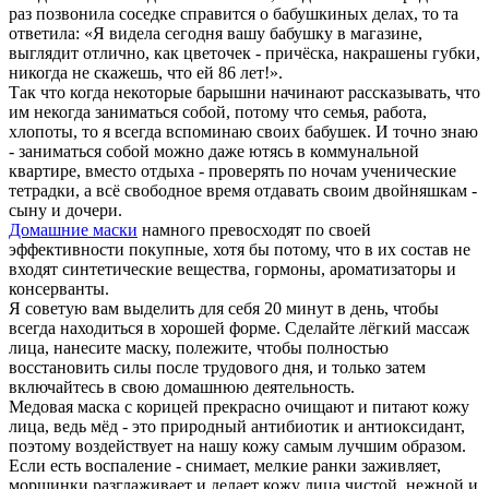
раз позвонила соседке справится о бабушкиных делах, то та
ответила: «Я видела сегодня вашу бабушку в магазине,
выглядит отлично, как цветочек - причёска, накрашены губки,
никогда не скажешь, что ей 86 лет!».
Так что когда некоторые барышни начинают рассказывать, что
им некогда заниматься собой, потому что семья, работа,
хлопоты, то я всегда вспоминаю своих бабушек. И точно знаю
- заниматься собой можно даже ютясь в коммунальной
квартире, вместо отдыха - проверять по ночам ученические
тетрадки, а всё свободное время отдавать своим двойняшкам -
сыну и дочери.
Домашние маски
намного превосходят по своей
эффективности покупные, хотя бы потому, что в их состав не
входят синтетические вещества, гормоны, ароматизаторы и
консерванты.
Я советую вам выделить для себя 20 минут в день, чтобы
всегда находиться в хорошей форме. Сделайте лёгкий массаж
лица, нанесите маску, полежите, чтобы полностью
восстановить силы после трудового дня, и только затем
включайтесь в свою домашнюю деятельность.
Медовая маска с корицей прекрасно очищают и питают кожу
лица, ведь мёд - это природный антибиотик и антиоксидант,
поэтому воздействует на нашу кожу самым лучшим образом.
Если есть воспаление - снимает, мелкие ранки заживляет,
морщинки разглаживает и делает кожу лица чистой, нежной и