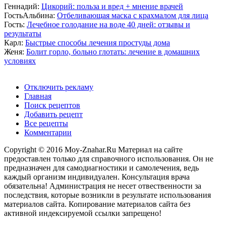
Геннадий:
Цикорий: польза и вред + мнение врачей
ГостьАльбина:
Отбеливающая маска с крахмалом для лица
Гость:
Лечебное голодание на воде 40 дней: отзывы и
результаты
Карл:
Быстрые способы лечения простуды дома
Женя:
Болит горло, больно глотать: лечение в домашних
условиях
Отключить рекламу
Главная
Поиск рецептов
Добавить рецепт
Все рецепты
Комментарии
Copyright © 2016 Moy-Znahar.Ru Материал на сайте
предоставлен только для справочного использования. Он не
предназначен для самодиагностики и самолечения, ведь
каждый организм индивидуален. Консультация врача
обязательна! Администрация не несет отвественности за
последствия, которые возникли в результате использования
материалов сайта. Копирование материалов сайта без
активной индексируемой ссылки запрещено!