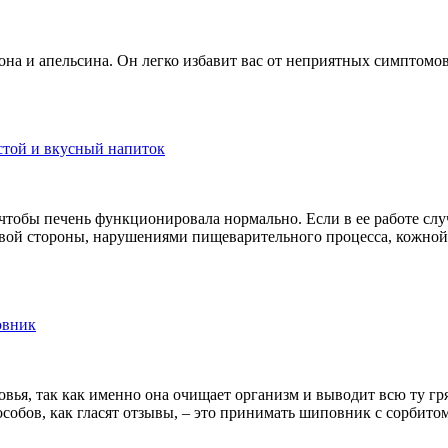
а и апельсина. Он легко избавит вас от неприятных симптомов
остой и вкусный напиток
чтобы печень функционировала нормально. Если в ее работе случ
равой стороны, нарушениями пищеварительного процесса, кожн
овник
ья, так как именно она очищает организм и выводит всю ту гряз
собов, как гласят отзывы, – это принимать шиповник с сорбитом