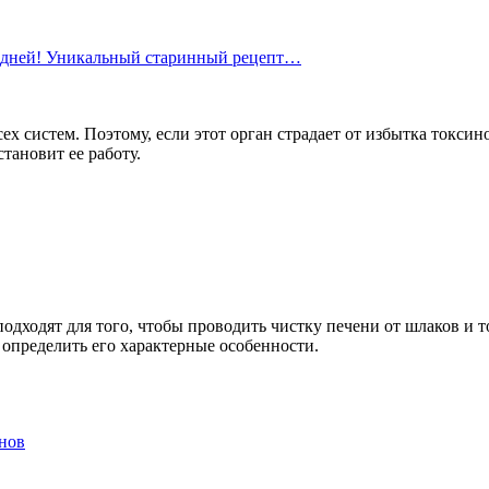
 7 дней! Уникальный старинный рецепт…
ех систем. Поэтому, если этот орган страдает от избытка токси
тановит ее работу.
дходят для того, чтобы проводить чистку печени от шлаков и т
 определить его характерные особенности.
инов