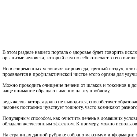
В этом разделе нашего портала о здоровье будет говорить искл
организме человека, который сам по себе отвечает за его очище
Но в современных условиях: жирная еда, грязный воздух, плоха
проявляется в профилактической чистке этого органа для улуч
Можно проводить очищение печени от шлаков и токсинов в дома
чаще внимание обращают именно на эту проблему,
ведь желчь, которая долго не выводится, способствует образов
человек постоянно чувствует тошноту, часто возникают разног
Популярным способом, как очистить печень в домашних услови
обладали желчегонным эффектом. К примеру, можно использова
На страницах данной рубрике собрано максимум информации о 