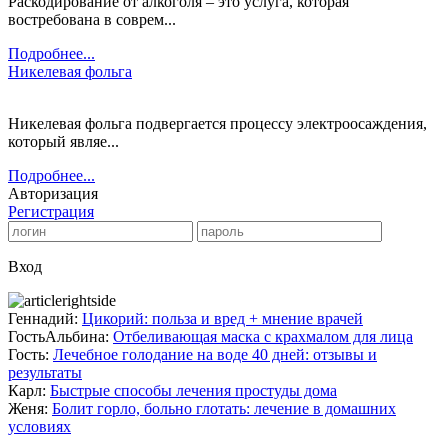
Раскодирование от алкоголя – это услуга, которая
востребована в соврем...
Подробнее...
Никелевая фольга
Никелевая фольга подвергается процессу электроосаждения,
который являе...
Подробнее...
Авторизация
Регистрация
Вход
Геннадий:
Цикорий: польза и вред + мнение врачей
ГостьАльбина:
Отбеливающая маска с крахмалом для лица
Гость:
Лечебное голодание на воде 40 дней: отзывы и
результаты
Карл:
Быстрые способы лечения простуды дома
Женя:
Болит горло, больно глотать: лечение в домашних
условиях