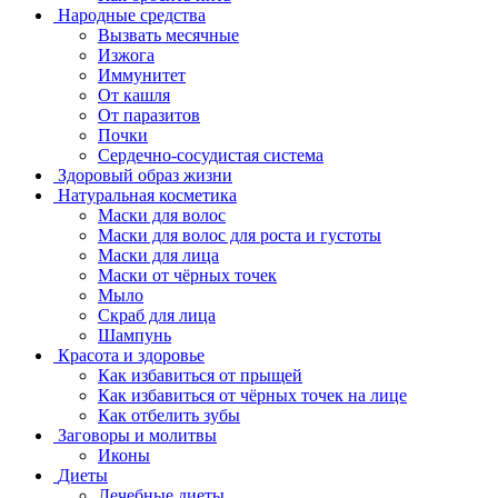
Народные средства
Вызвать месячные
Изжога
Иммунитет
От кашля
От паразитов
Почки
Сердечно-сосудистая система
Здоровый образ жизни
Натуральная косметика
Маски для волос
Маски для волос для роста и густоты
Маски для лица
Маски от чёрных точек
Мыло
Скраб для лица
Шампунь
Красота и здоровье
Как избавиться от прыщей
Как избавиться от чёрных точек на лице
Как отбелить зубы
Заговоры и молитвы
Иконы
Диеты
Лечебные диеты