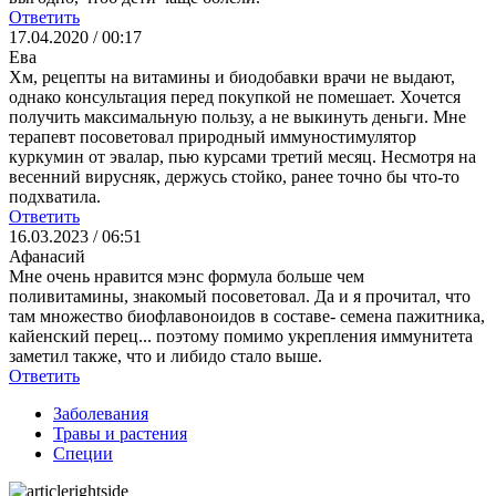
Ответить
17.04.2020 / 00:17
Ева
Хм, рецепты на витамины и биодобавки врачи не выдают,
однако консультация перед покупкой не помешает. Хочется
получить максимальную пользу, а не выкинуть деньги. Мне
терапевт посоветовал природный иммуностимулятор
куркумин от эвалар, пью курсами третий месяц. Несмотря на
весенний вирусняк, держусь стойко, ранее точно бы что-то
подхватила.
Ответить
16.03.2023 / 06:51
Афанасий
Мне очень нравится мэнс формула больше чем
поливитамины, знакомый посоветовал. Да и я прочитал, что
там множество биофлавоноидов в составе- семена пажитника,
кайенский перец... поэтому помимо укрепления иммунитета
заметил также, что и либидо стало выше.
Ответить
Заболевания
Травы и растения
Специи