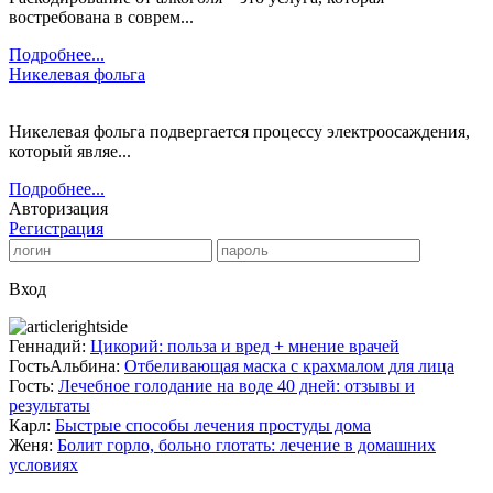
востребована в соврем...
Подробнее...
Никелевая фольга
Никелевая фольга подвергается процессу электроосаждения,
который являе...
Подробнее...
Авторизация
Регистрация
Вход
Геннадий:
Цикорий: польза и вред + мнение врачей
ГостьАльбина:
Отбеливающая маска с крахмалом для лица
Гость:
Лечебное голодание на воде 40 дней: отзывы и
результаты
Карл:
Быстрые способы лечения простуды дома
Женя:
Болит горло, больно глотать: лечение в домашних
условиях