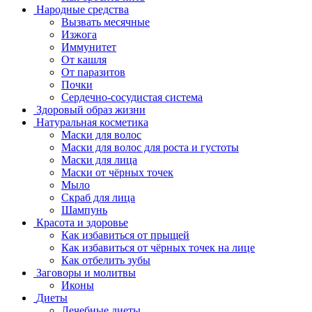
Народные средства
Вызвать месячные
Изжога
Иммунитет
От кашля
От паразитов
Почки
Сердечно-сосудистая система
Здоровый образ жизни
Натуральная косметика
Маски для волос
Маски для волос для роста и густоты
Маски для лица
Маски от чёрных точек
Мыло
Скраб для лица
Шампунь
Красота и здоровье
Как избавиться от прыщей
Как избавиться от чёрных точек на лице
Как отбелить зубы
Заговоры и молитвы
Иконы
Диеты
Лечебные диеты