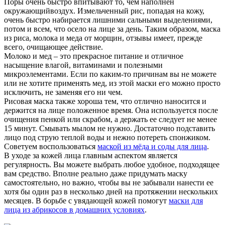
Поры очень быстро впитывают то, чем наполнен
окружающийвоздух. Измельченный рис, попадая на кожу,
очень быстро набирается лишними сальными выделениями,
потом и всем, что осело на лице за день. Таким образом, маска
из риса, молока и меда от морщин, отзывы имеет, прежде
всего, очищающее действие.
Молоко и мед – это прекрасное питание и отличное
насыщение влагой, витаминами и полезными
микроэлементами. Если по каким-то причинам вы не можете
или не хотите применять мед, из этой маски его можно просто
исключить, не заменяя его ни чем.
Рисовая маска также хороша тем, что отлично наносится и
держится на лице положенное время. Она используется после
очищения пенкой или скрабом, а держать ее следует не менее
15 минут. Смывать мылом не нужно. Достаточно подставить
лицо под струю теплой воды и нежно потереть спонжиком.
Советуем воспользоваться
маской из мёда и соды для лица
.
В уходе за кожей лица главным аспектом является
регулярность. Вы можете выбрать любое удобное, подходящее
вам средство. Вполне реально даже придумать маску
самостоятельно, но важно, чтобы вы не забывали нанести ее
хотя бы один раз в несколько дней на протяжении нескольких
месяцев. В борьбе с увядающей кожей помогут
маски для
лица из абрикосов в домашних условиях
.