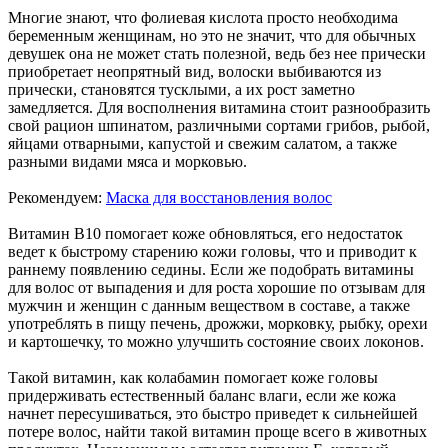
Многие знают, что фолиевая кислота просто необходима
беременным женщинам, но это не значит, что для обычных
девушек она не может стать полезной, ведь без нее прически
приобретает неопрятный вид, волоски выбиваются из
прически, становятся тусклыми, а их рост заметно
замедляется. Для восполнения витамина стоит разнообразить
свой рацион шпинатом, различными сортами грибов, рыбой,
яйцами отварными, капустой и свежим салатом, а также
разными видами мяса и морковью.
Рекомендуем:
Маска для восстановления волос
Витамин В10 помогает коже обновляться, его недостаток
ведет к быстрому старению кожи головы, что и приводит к
раннему появлению седины. Если же подобрать витамины
для волос от выпадения и для роста хорошие по отзывам для
мужчин и женщин с данным веществом в составе, а также
употреблять в пищу печень, дрожжи, морковку, рыбку, орехи
и картошечку, то можно улучшить состояние своих локонов.
Такой витамин, как колабамин помогает коже головы
придерживать естественный баланс влаги, если же кожа
начнет пересушиваться, это быстро приведет к сильнейшей
потере волос, найти такой витамин проще всего в животных