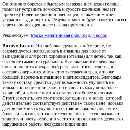
Он отлично борется с быстрым загрязнением кожи головы,
помогает устранить ломкость и сухость кончиков, делает
прическу более здоровой и блестящей, а также помогает
устранить зуд и перхоть. Результат можно будет заметить всего
через пару месяцев после начала применения.
Рекомендуем:
Маска желатиновая с мёдом для волос
Витрум Бьюти
. Это добавка сделанная в Америке, не
рекомендуется использовать витамины для волос от
выпадения и для роста хорошие (отзывы) для детей, так как
состав не самый натуральный. Все таки многие девушки
смогли оценить прекрасный результат этого средства, в
составе содержится множество экстрактов трав, а также
большой перечень витаминов и антиоксидантов. Благодаря
такому составу, средство дает возможность улучшить не
только состояние прически, но и сделать кожу лица более
здоровой, а ломкие ноготки становятся более крепкими.
Стоит заметить, что этот препарат один из многих, который
действительно соответствует действием своей цене, добавка
дает возможность улучшить состояние локонов, делает их
более сильными, устраняет сечение, но зачастую вызывает
тошноту и рвоту, особенно часто это происходит у девушек с
нарушением работы желудка и кишечника.