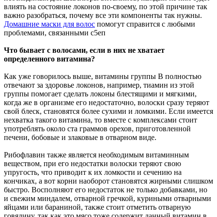
влиять на состояние локонов по-своему, по этой причине так
важно разобраться, почему все эти компоненты так нужны.
Домашние маски для волос
помогут справится с любыми
проблемами, связанными с5еп
Что бывает с волосами, если в них не хватает
определенного витамина?
Как уже говорилось выше, витамины группы В полностью
отвечают за здоровье локонов, например, тиамин из этой
группы помогает сделать локоны блестящими и мягкими,
когда же в организме его недостаточно, волоски сразу теряют
свой блеск, становятся более сухими и ломкими. Если имеется
нехватка такого витамина, то вместе с комплексами стоит
употреблять около ста граммов орехов, приготовленной
печени, бобовые и злаковые в отварном виде.
Рибофлавин также является необходимым витаминным
веществом, при его недостатки волоски теряют свою
упругость, что приводит к их ломкости и сечению на
кончиках, а вот корни наоборот становятся жирными слишком
быстро. Восполняют его недостаток не только добавками, но
и свежим миндалем, отварной гречкой, куриными отварными
яйцами или бараниной, также стоит отметить отварную
говядину, так как это мясо тоже содержит данный витамин в