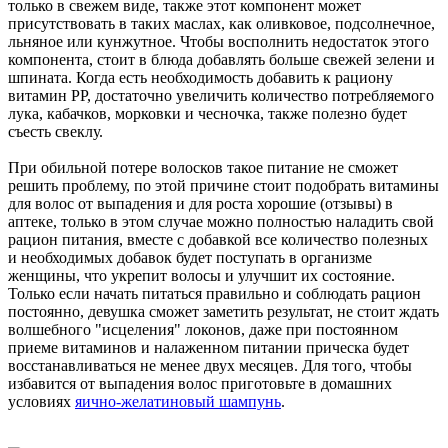
только в свежем виде, также этот компонент может
присутствовать в таких маслах, как оливковое, подсолнечное,
льняное или кунжутное. Чтобы восполнить недостаток этого
компонента, стоит в блюда добавлять больше свежей зелени и
шпината. Когда есть необходимость добавить к рациону
витамин РР, достаточно увеличить количество потребляемого
лука, кабачков, морковки и чесночка, также полезно будет
съесть свеклу.
При обильной потере волосков такое питание не сможет
решить проблему, по этой причине стоит подобрать витамины
для волос от выпадения и для роста хорошие (отзывы) в
аптеке, только в этом случае можно полностью наладить свой
рацион питания, вместе с добавкой все количество полезных
и необходимых добавок будет поступать в организме
женщины, что укрепит волосы и улучшит их состояние.
Только если начать питаться правильно и соблюдать рацион
постоянно, девушка сможет заметить результат, не стоит ждать
волшебного "исцеления" локонов, даже при постоянном
приеме витаминов и налаженном питании прическа будет
восстанавливаться не менее двух месяцев. Для того, чтобы
избавится от выпадения волос приготовьте в домашних
условиях
яично-желатиновый шампунь
.