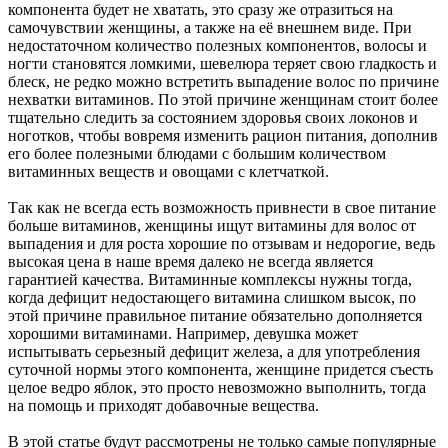
компонента будет не хватать, это сразу же отразиться на
самочувствии женщины, а также на её внешнем виде. При
недостаточном количество полезных компонентов, волосы и
ногти становятся ломкими, шевелюра теряет свою гладкость и
блеск, не редко можно встретить выпадение волос по причине
нехватки витаминов. По этой причине женщинам стоит более
тщательно следить за состоянием здоровья своих локонов и
ноготков, чтобы вовремя изменить рацион питания, дополнив
его более полезными блюдами с большим количеством
витаминных веществ и овощами с клетчаткой.
Так как не всегда есть возможность привнести в свое питание
больше витаминов, женщины ищут витамины для волос от
выпадения и для роста хорошие по отзывам и недорогие, ведь
высокая цена в наше время далеко не всегда является
гарантией качества. Витаминные комплексы нужны тогда,
когда дефицит недостающего витамина слишком высок, по
этой причине правильное питание обязательно дополняется
хорошими витаминами. Например, девушка может
испытывать серьезный дефицит железа, а для употребления
суточной нормы этого компонента, женщине придется съесть
целое ведро яблок, это просто невозможно выполнить, тогда
на помощь и приходят добавочные вещества.
В этой статье будут рассмотрены не только самые популярные