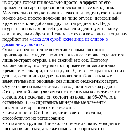
из огурца готовится довольно просто, а эффект от его
применения гарантированно превзойдет все ожидания.
Моментально почувствовать свежесть и подтянутость кожи,
можно даже просто положив на лицо огурец, нарезанный
кружочками, не добавляя других ингредиентов. Ведь
огуречный сок сам по себе уникален и действует на кожу
самым чудным образом. Если у вас сухая кожа лица, тогда вам
подойдет эта
маска для сухой кожи лица из сливок в
домашних условиях
.
Отдавая предпочтение косметике промышленного
производства, следует помнить, что в ее составе содержится
лишь экстракт огурца, а не свежий его сок. Поэтому
маловероятно, что результат от применения магазинных
кремов и масок придется по душе. Да и зачем тратить на них
деньги, если природа дает возможность баловать кожу
замечательными овощами без лишних бюджетных затрат.
Огурец еще называют ложная ягода или женская радость.
Этот древний овощ является незаменимым косметическим
средством, поскольку он состоит из воды на 95-97%. А в
остальных 3-5% спрятались минеральные элементы,
витамины и органические кислоты:
• витаминчики С и Е выводят из клеток токсины,
способствуют их регенерации;
• витамины группы В позволяют коже дышать, молодеть и
восстанавливаться, а также помогают бороться с ее