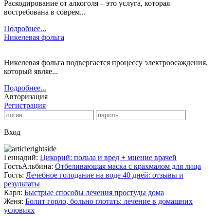
Раскодирование от алкоголя – это услуга, которая
востребована в соврем...
Подробнее...
Никелевая фольга
Никелевая фольга подвергается процессу электроосаждения,
который являе...
Подробнее...
Авторизация
Регистрация
Вход
Геннадий:
Цикорий: польза и вред + мнение врачей
ГостьАльбина:
Отбеливающая маска с крахмалом для лица
Гость:
Лечебное голодание на воде 40 дней: отзывы и
результаты
Карл:
Быстрые способы лечения простуды дома
Женя:
Болит горло, больно глотать: лечение в домашних
условиях