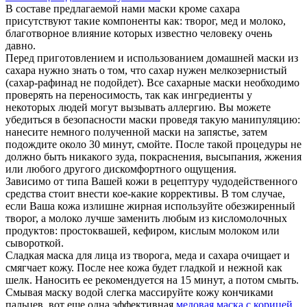
В составе предлагаемой нами маски кроме сахара
присутствуют такие компоненты как: творог, мед и молоко,
благотворное влияние которых известно человеку очень
давно.
Перед приготовлением и использованием домашней маски из
сахара нужно знать о том, что сахар нужен мелкозернистый
(сахар-рафинад не подойдет). Все сахарные маски необходимо
проверять на переносимость, так как ингредиенты у
некоторых людей могут вызывать аллергию. Вы можете
убедиться в безопасности маски проведя такую манипуляцию:
нанесите немного полученной маски на запястье, затем
подождите около 30 минут, смойте. После такой процедуры не
должно быть никакого зуда, покраснения, высыпания, жжения
или любого другого дискомфортного ощущения.
Зависимо от типа Вашей кожи в рецептуру чудодейственного
средства стоит внести кое-какие коррективы. В том случае,
если Ваша кожа излишне жирная используйте обезжиренный
творог, а молоко лучше заменить любым из кисломолочных
продуктов: простоквашей, кефиром, кислым молоком или
сывороткой.
Сладкая маска для лица из творога, меда и сахара очищает и
смягчает кожу. После нее кожа будет гладкой и нежной как
шелк. Наносить ее рекомендуется на 15 минут, а потом смыть.
Смывая маску водой слегка массируйте кожу кончиками
пальцев. вот еще одна эффективная
медовая маска с корицей
.