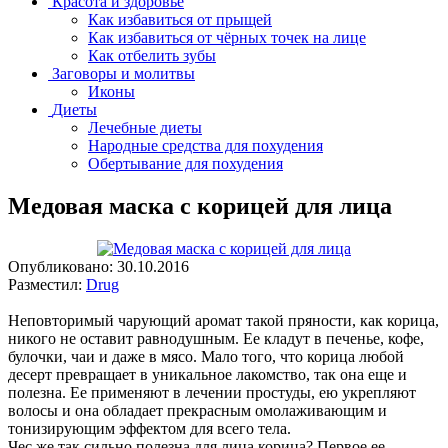
Красота и здоровье
Как избавиться от прыщей
Как избавиться от чёрных точек на лице
Как отбелить зубы
Заговоры и молитвы
Иконы
Диеты
Лечебные диеты
Народные средства для похудения
Обертывание для похудения
Медовая маска с корицей для лица
Опубликовано:
30.10.2016
Разместил:
Drug
Неповторимый чарующий аромат такой пряности, как корица,
никого не оставит равнодушным. Ее кладут в печенье, кофе,
булочки, чаи и даже в мясо. Мало того, что корица любой
десерт превращает в уникальное лакомство, так она еще и
полезна. Ее применяют в лечении простуды, ею укрепляют
волосы и она обладает прекрасным омолаживающим и
тонизирующим эффектом для всего тела.
Чес же так сильно полезна для лица корица? Первое ее