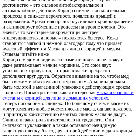
достоинство – это сильное антибактериальное и
антимикробное действие. Корица снимает воспалительные
процессы и снижает вероятность появления прыщей и
раздражения. Ароматная пряность усиливает кровообращение
и активизирует обменные процессы на уровне клетки. Это
значит, что все старые микрочастицы быстрее
отшелушиваются, а новые – появляются быстрее. Кожа
становится мягкой и нежной благодаря тому что придает
чудесный эффект эта Маска для лица с корицей и медом.
Отзывы читайте ниже
Корица с медом в виде маски заметно подтягивает кожу и
даже разглаживает мелкие морщины. Это союз двух
уникальных продуктов, которые в маске прекрасно
дополняют друг друга. Обратите внимание на то, чтобы мед
был свежим и обязательно натуральным. А корица должна
быть молотой в магазинной упаковке с действующим сроком
годности. Посмотрите еще какая интересная
маска из банана и
сметаны с корицей для лица в домашних условиях
.
Теперь поговорим о сливках. По большому счету, в маске их
могут заменить любые косметические масла, однако нежность
и приятную консистенцию взбитых сливок масла не дадут.
Сливки играют роль питательного ингредиента. Они
смягчают и увлажняют, а также оставляют невидимую
защитную пленку, благодаря которой действие меда и корицы