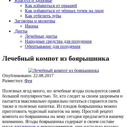
Красота и здоровье
Как избавиться от прыщей
Как избавиться от чёрных точек на лице
Как отбелить зубы
Заговоры и молитвы
Иконы
Диеты
Лечебные диеты
Народные средства для похудения
Обертывание для похудения
Лечебный компот из боярышника
Опубликовано:
22.08.2017
Разместил:
Фея
Полезных ягод много, но лечебные ягоды пользуются самой
большой популярностью. Те, кто следит за своим здоровьем и
пытается максимально правильно питаться стараются пить
также и полезные напитки. Из плодов боярышника можно
приготовить чудесный напиток на зиму. Простой рецепт
компота из боярышника на зиму сегодня предлагается вашему
вниманию. Ягоды боярышника содержат в своем составе
массу
витаминов
и микроэлементов, они настолько вкусны,