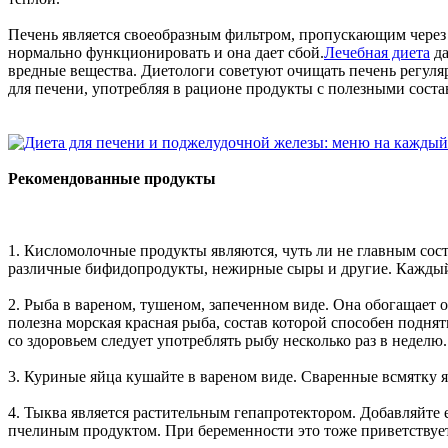
Печень является своеобразным фильтром, пропускающим через с
нормально функционировать и она дает сбой.
Лечебная диета
да
вредные вещества. Диетологи советуют очищать печень регуля
для печени, употребляя в рационе продукты с полезными соста
Рекомендованные продукты
1. Кисломолочные продукты являются, чуть ли не главным со
различные бифидопродукты, нежирные сыры и другие. Кажды
2. Рыба в вареном, тушеном, запеченном виде. Она обогащает
полезна морская красная рыба, состав которой способен подн
со здоровьем следует употреблять рыбу несколько раз в неделю.
3. Куриные яйца кушайте в вареном виде. Сваренные всмятку я
4. Тыква является растительным гепапротектором. Добавляйте е
пчелиным продуктом. При беременности это тоже приветствует