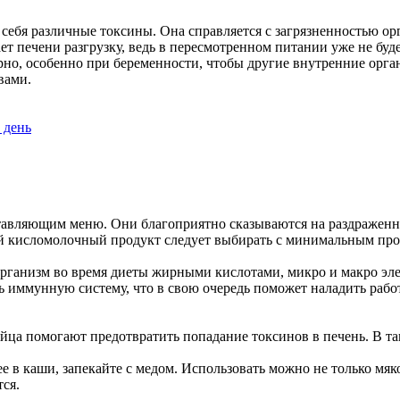
ебя различные токсины. Она справляется с загрязненностью орг
ет печени разгрузку, ведь в пересмотренном питании уже не буд
рно, особенно при беременности, чтобы другие внутренние орга
вами.
ставляющим меню. Они благоприятно сказываются на раздраженн
й кисломолочный продукт следует выбирать с минимальным пр
 организм во время диеты жирными кислотами, микро и макро э
ять иммунную систему, что в свою очередь поможет наладить ра
йца помогают предотвратить попадание токсинов в печень. В так
е в каши, запекайте с медом. Использовать можно не только мяк
ся.