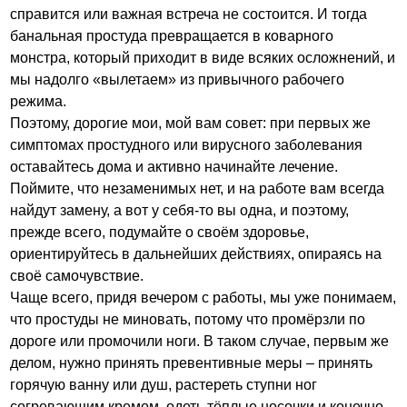
справится или важная встреча не состоится. И тогда
банальная простуда превращается в коварного
монстра, который приходит в виде всяких осложнений, и
мы надолго «вылетаем» из привычного рабочего
режима.
Поэтому, дорогие мои, мой вам совет: при первых же
симптомах простудного или вирусного заболевания
оставайтесь дома и активно начинайте лечение.
Поймите, что незаменимых нет, и на работе вам всегда
найдут замену, а вот у себя-то вы одна, и поэтому,
прежде всего, подумайте о своём здоровье,
ориентируйтесь в дальнейших действиях, опираясь на
своё самочувствие.
Чаще всего, придя вечером с работы, мы уже понимаем,
что простуды не миновать, потому что промёрзли по
дороге или промочили ноги. В таком случае, первым же
делом, нужно принять превентивные меры – принять
горячую ванну или душ, растереть ступни ног
согревающим кремом, одеть тёплые носочки и конечно