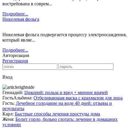
востребована в соврем...
Подробнее...
Никелевая фольга
Никелевая фольга подвергается процессу электроосаждения,
который являе...
Подробнее...
Авторизация
Регистрация
Вход
Геннадий:
Цикорий: польза и вред + мнение врачей
ГостьАльбина:
Отбеливающая маска с крахмалом для лица
Гость:
Лечебное голодание на воде 40 дней: отзывы и
результаты
Карл:
Быстрые способы лечения простуды дома
Женя:
Болит горло, больно глотать: лечение в домашних
условиях