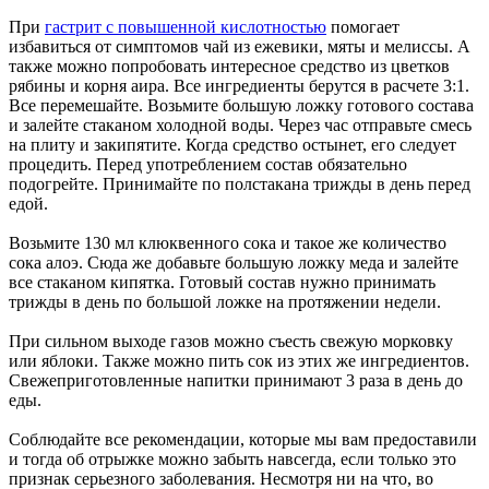
При
гастрит с повышенной кислотностью
помогает
избавиться от симптомов чай из ежевики, мяты и мелиссы. А
также можно попробовать интересное средство из цветков
рябины и корня аира. Все ингредиенты берутся в расчете 3:1.
Все перемешайте. Возьмите большую ложку готового состава
и залейте стаканом холодной воды. Через час отправьте смесь
на плиту и закипятите. Когда средство остынет, его следует
процедить. Перед употреблением состав обязательно
подогрейте. Принимайте по полстакана трижды в день перед
едой.
Возьмите 130 мл клюквенного сока и такое же количество
сока алоэ. Сюда же добавьте большую ложку меда и залейте
все стаканом кипятка. Готовый состав нужно принимать
трижды в день по большой ложке на протяжении недели.
При сильном выходе газов можно съесть свежую морковку
или яблоки. Также можно пить сок из этих же ингредиентов.
Свежеприготовленные напитки принимают 3 раза в день до
еды.
Соблюдайте все рекомендации, которые мы вам предоставили
и тогда об отрыжке можно забыть навсегда, если только это
признак серьезного заболевания. Несмотря ни на что, во