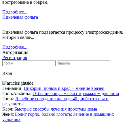
востребована в соврем...
Подробнее...
Никелевая фольга
Никелевая фольга подвергается процессу электроосаждения,
который являе...
Подробнее...
Авторизация
Регистрация
Вход
Геннадий:
Цикорий: польза и вред + мнение врачей
ГостьАльбина:
Отбеливающая маска с крахмалом для лица
Гость:
Лечебное голодание на воде 40 дней: отзывы и
результаты
Карл:
Быстрые способы лечения простуды дома
Женя:
Болит горло, больно глотать: лечение в домашних
условиях