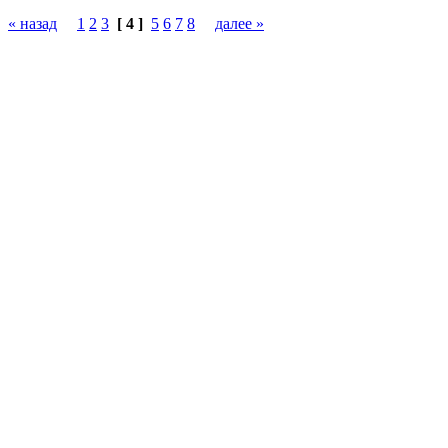
« назад
1
2
3
[ 4 ]
5
6
7
8
далее »